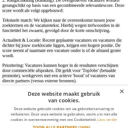
2. Rangschikking (Ranking): De overgebleven vacatures worden
gerangschikt op basis van een gecombineerde relevantiescore. Deze
score wordt als volgt opgebouwd:
Tekstuele match: We kijken naar de overeenkomst tussen jouw
zoektermen en de vacaturetekst. Hierbij wegen trefwoorden in de
functietitel het zwaarst, gevolgd door de korte omschrijving.
Actualiteit & Locatie: Recent geplaatste vacatures en vacatures die
dichter bij jouw zoeklocatie liggen, krijgen een hogere positie. De
score neemt af naarmate een vacature ouder is of de afstand groter
wordt.
Prioritering: Vacatures kunnen hoger in de resultaten verschijnen
door commerciële afspraken. Dit geldt voor 'TopJobs' (betaalde
promotie), werkgevers met een actieve 'boost' of vacatures van
directe partners (versus externe bronnen).
×
Deze website maakt gebruik
van cookies.
Inloggen als bedrijf
Deze website gebruikt cookies om uw gebruikerservaring te
E-mail
*
verbeteren. Door onze website te gebruiken, stemt u in met alle
cookies in overeenstemming met ons Cookiebeleid.
Lees verder
TOON ALLE PARTNERS
(1656) →