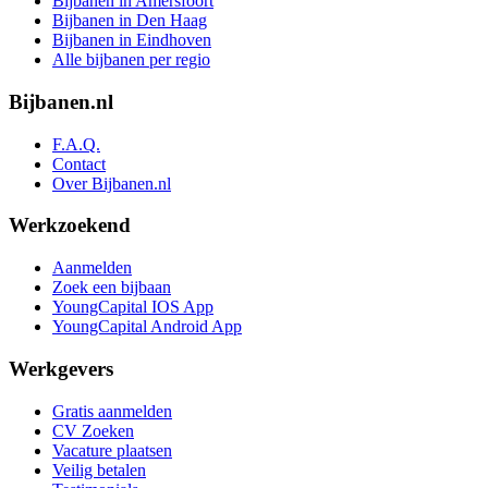
Bijbanen in Amersfoort
Bijbanen in Den Haag
Bijbanen in Eindhoven
Alle bijbanen per regio
Bijbanen.nl
F.A.Q.
Contact
Over Bijbanen.nl
Werkzoekend
Aanmelden
Zoek een bijbaan
YoungCapital IOS App
YoungCapital Android App
Werkgevers
Gratis aanmelden
CV Zoeken
Vacature plaatsen
Veilig betalen