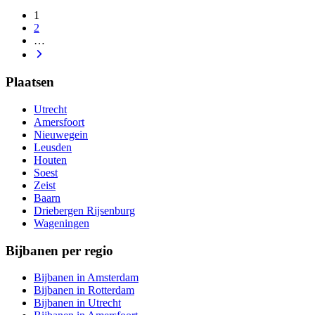
1
2
…
Plaatsen
Utrecht
Amersfoort
Nieuwegein
Leusden
Houten
Soest
Zeist
Baarn
Driebergen Rijsenburg
Wageningen
Bijbanen per regio
Bijbanen in Amsterdam
Bijbanen in Rotterdam
Bijbanen in Utrecht