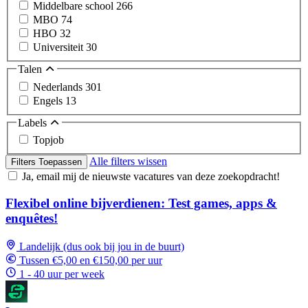
Middelbare school
266
MBO
74
HBO
32
Universiteit
30
Talen
Nederlands
301
Engels
13
Labels
Topjob
Alle filters wissen
Filters Toepassen
Ja, email mij de nieuwste vacatures van deze zoekopdracht!
Flexibel online bijverdienen: Test games, apps &
enquêtes!
Landelijk (dus ook bij jou in de buurt)
Tussen €5,00 en €150,00 per uur
1 - 40 uur per week