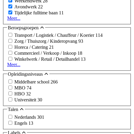
Weekendwerk
28
Avondwerk
22
Tijdelijke fulltime baan
11
Meer...
Beroepsgroepen
Transport / Logistiek / Chauffeur / Koerier
114
Zorg / Thuiszorg / Kinderopvang
93
Horeca / Catering
21
Commercieel / Verkoop / Inkoop
18
Winkelwerk / Retail / Detailhandel
13
Meer...
Opleidingsniveaus
Middelbare school
266
MBO
74
HBO
32
Universiteit
30
Talen
Nederlands
301
Engels
13
Labels