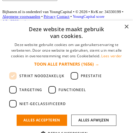
Bijbanen.nl is onderdeel van YoungCapital • © 2026 • KvK nr: 34330199 •
Algemene voorwaarden
•
Privacy
Contact
•
YoungCapital score
4.3 - 3366 reviews
×
Deze website maakt gebruik
van cookies.
Inloggen als bedrijf
Deze website gebruikt cookies om uw gebruikerservaring te
verbeteren. Door onze website te gebruiken, stemt u in met alle
E-mail
*
cookies in overeenstemming met ons Cookiebeleid.
Lees verder
TOON ALLE PARTNERS
(1656) →
Wachtwoord
STRIKT NOODZAKELIJK
PRESTATIE
login gegevens onthouden
Wachtwoord vergeten?
login
TARGETING
FUNCTIONEEL
Bedrijf aanmelden
NIET-GECLASSIFICEERD
Na het aanmelden kun je meteen je vacature plaatsen en heb je je
nieuwe collega/werknemer zo gevonden!
ALLES ACCEPTEREN
ALLES AFWIJZEN
Heb je nog geen gratis bedrijfsprofiel?