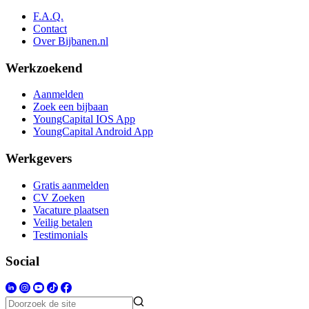
F.A.Q.
Contact
Over Bijbanen.nl
Werkzoekend
Aanmelden
Zoek een bijbaan
YoungCapital IOS App
YoungCapital Android App
Werkgevers
Gratis aanmelden
CV Zoeken
Vacature plaatsen
Veilig betalen
Testimonials
Social