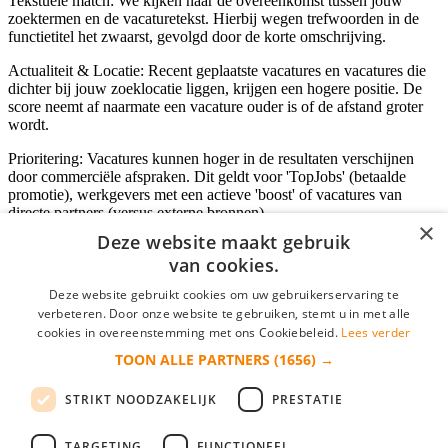
Tekstuele match: We kijken naar de overeenkomst tussen jouw
zoektermen en de vacaturetekst. Hierbij wegen trefwoorden in de
functietitel het zwaarst, gevolgd door de korte omschrijving.
Actualiteit & Locatie: Recent geplaatste vacatures en vacatures die
dichter bij jouw zoeklocatie liggen, krijgen een hogere positie. De
score neemt af naarmate een vacature ouder is of de afstand groter
wordt.
Prioritering: Vacatures kunnen hoger in de resultaten verschijnen
door commerciële afspraken. Dit geldt voor 'TopJobs' (betaalde
promotie), werkgevers met een actieve 'boost' of vacatures van
directe partners (versus externe bronnen).
×
Deze website maakt gebruik
van cookies.
Inloggen als bedrijf
Deze website gebruikt cookies om uw gebruikerservaring te
verbeteren. Door onze website te gebruiken, stemt u in met alle
E-mail
*
cookies in overeenstemming met ons Cookiebeleid.
Lees verder
TOON ALLE PARTNERS
(1656) →
Wachtwoord
STRIKT NOODZAKELIJK
PRESTATIE
login gegevens onthouden
Wachtwoord vergeten?
login
TARGETING
FUNCTIONEEL