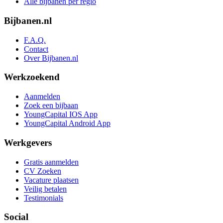
Alle bijbanen per regio
Bijbanen.nl
F.A.Q.
Contact
Over Bijbanen.nl
Werkzoekend
Aanmelden
Zoek een bijbaan
YoungCapital IOS App
YoungCapital Android App
Werkgevers
Gratis aanmelden
CV Zoeken
Vacature plaatsen
Veilig betalen
Testimonials
Social