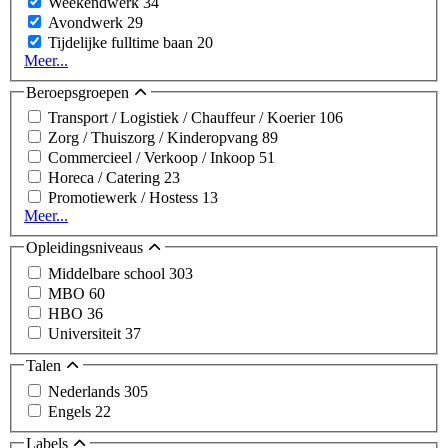
Weekendwerk
34
Avondwerk
29
Tijdelijke fulltime baan
20
Meer...
Beroepsgroepen
Transport / Logistiek / Chauffeur / Koerier
106
Zorg / Thuiszorg / Kinderopvang
89
Commercieel / Verkoop / Inkoop
51
Horeca / Catering
23
Promotiewerk / Hostess
13
Meer...
Opleidingsniveaus
Middelbare school
303
MBO
60
HBO
36
Universiteit
37
Talen
Nederlands
305
Engels
22
Labels