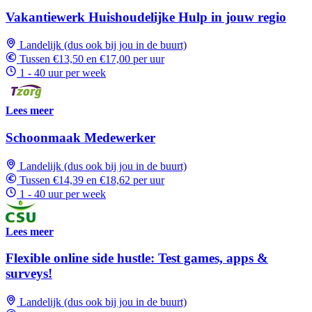
Vakantiewerk Huishoudelijke Hulp in jouw regio
Landelijk (dus ook bij jou in de buurt)
Tussen €13,50 en €17,00 per uur
1 - 40 uur per week
Lees meer
Schoonmaak Medewerker
Landelijk (dus ook bij jou in de buurt)
Tussen €14,39 en €18,62 per uur
1 - 40 uur per week
Lees meer
Flexible online side hustle: Test games, apps &
surveys!
Landelijk (dus ook bij jou in de buurt)