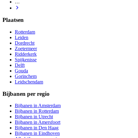
…
Plaatsen
Rotterdam
Leiden
Dordrecht
Zoetermeer
Ridderkerk
Spijkenisse
Delft
Gouda
Gorinchem
Leidschendam
Bijbanen per regio
Bijbanen in Amsterdam
Bijbanen in Rotterdam
Bijbanen in Utrecht
Bijbanen in Amersfoort
Bijbanen in Den Haag
Bijbanen in Eindhoven