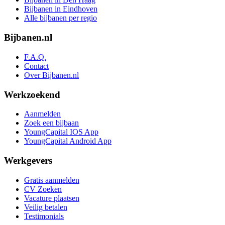
Bijbanen in Eindhoven
Alle bijbanen per regio
Bijbanen.nl
F.A.Q.
Contact
Over Bijbanen.nl
Werkzoekend
Aanmelden
Zoek een bijbaan
YoungCapital IOS App
YoungCapital Android App
Werkgevers
Gratis aanmelden
CV Zoeken
Vacature plaatsen
Veilig betalen
Testimonials