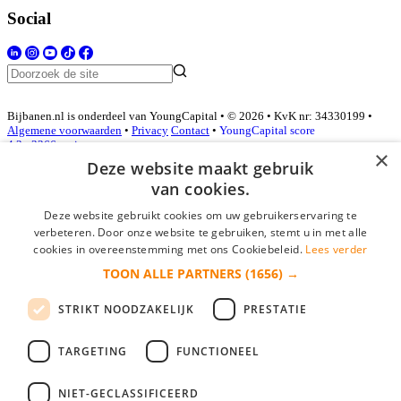
Social
Bijbanen.nl is onderdeel van YoungCapital • © 2026 • KvK nr: 34330199 •
Algemene voorwaarden
•
Privacy
Contact
•
YoungCapital score
4.3 - 3366 reviews
×
Deze website maakt gebruik
van cookies.
Inloggen als bedrijf
Deze website gebruikt cookies om uw gebruikerservaring te
verbeteren. Door onze website te gebruiken, stemt u in met alle
E-mail
*
cookies in overeenstemming met ons Cookiebeleid.
Lees verder
TOON ALLE PARTNERS
(1656) →
Wachtwoord
STRIKT NOODZAKELIJK
PRESTATIE
login gegevens onthouden
Wachtwoord vergeten?
login
TARGETING
FUNCTIONEEL
Bedrijf aanmelden
NIET-GECLASSIFICEERD