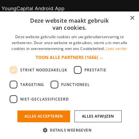
YoungCapital Android App
×
Deze website maakt gebruik
Werkgevers
van cookies.
Deze website gebruikt cookies om uw gebruikerservaring te
Gratis aanmelden
verbeteren. Door onze website te gebruiken, stemt u in met alle
cookies in overeenstemming met ons Cookiebeleid.
Lees verder
CV Zoeken
TOON ALLE PARTNERS
(1656) →
Veilig betalen
STRIKT NOODZAKELIJK
PRESTATIE
Testimonials
TARGETING
FUNCTIONEEL
NIET-GECLASSIFICEERD
Bijbanen.nl is onderdeel van YoungCapital • © 2026 • KvK nr:
34330199 •
Algemene voorwaarden
•
Privacy
Contact
•
ALLES ACCEPTEREN
ALLES AFWIJZEN
YoungCapital score
4.3 - 3366 reviews
DETAILS WEERGEVEN