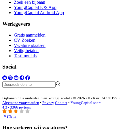
Zoek een bijbaan
YoungCapital IOS App
YoungCapital Android App
Werkgevers
Gratis aanmelden
CV Zoeken
Vacature plaatsen
Veilig betalen
Testimonials
Social
Bijbanen.nl is onderdeel van YoungCapital • © 2026 • KvK nr: 34330199 •
Algemene voorwaarden
•
Privacy
Contact
•
YoungCapital score
4.3 - 3366 reviews
Close
Hoe sorteren wij vacatures?