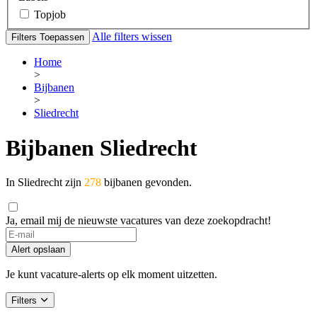
Topjob
Alle filters wissen
Filters Toepassen
Home
>
Bijbanen
>
Sliedrecht
Bijbanen Sliedrecht
In Sliedrecht zijn
278
bijbanen gevonden.
Ja, email mij de nieuwste vacatures van deze zoekopdracht!
If
you
Alert opslaan
are
a
Je kunt vacature-alerts op elk moment uitzetten.
human,
ignore
Filters
this