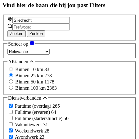
field
Vind hier de baan die bij jou past
Filters
Zoeken
Zoeken
Sorteer op
Afstanden
Binnen 10 km
83
Binnen 25 km
278
Binnen 50 km
1178
Binnen 100 km
2363
Dienstverbanden
Parttime (overdag)
265
Fulltime (ervaren)
64
Fulltime (startersfunctie)
50
Vakantiewerk
31
Weekendwerk
28
Avondwerk
23