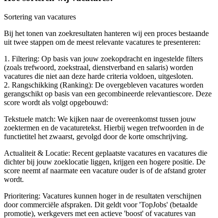
Sortering van vacatures
Bij het tonen van zoekresultaten hanteren wij een proces bestaande
uit twee stappen om de meest relevante vacatures te presenteren:
1. Filtering: Op basis van jouw zoekopdracht en ingestelde filters
(zoals trefwoord, zoekstraal, dienstverband en salaris) worden
vacatures die niet aan deze harde criteria voldoen, uitgesloten.
2. Rangschikking (Ranking): De overgebleven vacatures worden
gerangschikt op basis van een gecombineerde relevantiescore. Deze
score wordt als volgt opgebouwd:
Tekstuele match: We kijken naar de overeenkomst tussen jouw
zoektermen en de vacaturetekst. Hierbij wegen trefwoorden in de
functietitel het zwaarst, gevolgd door de korte omschrijving.
Actualiteit & Locatie: Recent geplaatste vacatures en vacatures die
dichter bij jouw zoeklocatie liggen, krijgen een hogere positie. De
score neemt af naarmate een vacature ouder is of de afstand groter
wordt.
Prioritering: Vacatures kunnen hoger in de resultaten verschijnen
door commerciële afspraken. Dit geldt voor 'TopJobs' (betaalde
promotie), werkgevers met een actieve 'boost' of vacatures van