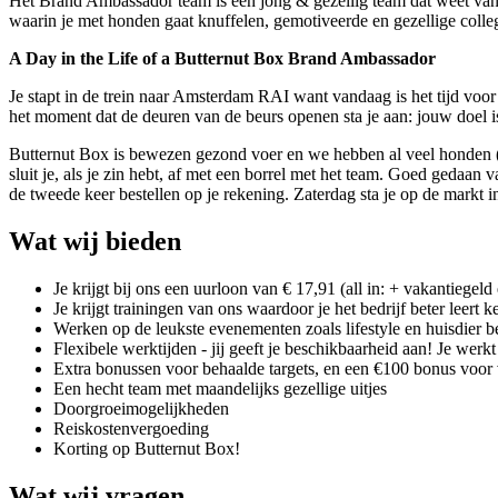
Het Brand Ambassador team is een jong & gezellig team dat weet van aa
waarin je met honden gaat knuffelen, gemotiveerde en gezellige collega
A Day in the Life of a Butternut Box Brand Ambassador
Je stapt in de trein naar Amsterdam RAI want vandaag is het tijd voo
het moment dat de deuren van de beurs openen sta je aan: jouw doel 
Butternut Box is bewezen gezond voer en we hebben al veel honden (en
sluit je, als je zin hebt, af met een borrel met het team. Goed gedaa
de tweede keer bestellen op je rekening. Zaterdag sta je op de mark
Wat wij bieden
Je krijgt bij ons een uurloon van € 17,91 (all in: + vakantiegel
Je krijgt trainingen van ons waardoor je het bedrijf beter leert 
Werken op de leukste evenementen zoals lifestyle en huisdier be
Flexibele werktijden - jij geeft je beschikbaarheid aan! Je wer
Extra bonussen voor behaalde targets, en een €100 bonus voor 
Een hecht team met maandelijks gezellige uitjes
Doorgroeimogelijkheden
Reiskostenvergoeding
Korting op Butternut Box!
Wat wij vragen