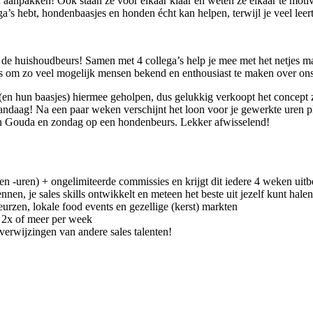
npakken! Ook staan ze voor elkaar klaar en weten ze elkaar te motivere
’s hebt, hondenbaasjes en honden écht kan helpen, terwijl je veel leert 
r de huishoudbeurs! Samen met 4 collega’s help je mee met het netjes ma
is om zo veel mogelijk mensen bekend en enthousiast te maken over ons
 hun baasjes) hiermee geholpen, dus gelukkig verkoopt het concept zic
n vandaag! Na een paar weken verschijnt het loon voor je gewerkte uren
t in Gouda en zondag op een hondenbeurs. Lekker afwisselend!
d en -uren) + ongelimiteerde commissies en krijgt dit iedere 4 weken uitb
kennen, je sales skills ontwikkelt en meteen het beste uit jezelf kunt hal
urzen, lokale food events en gezellige (kerst) markten
kt 2x of meer per week
verwijzingen van andere sales talenten!