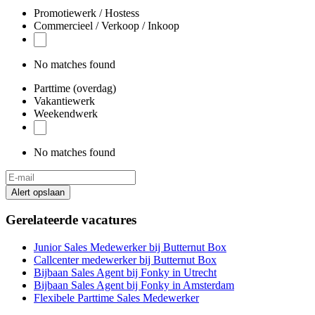
Promotiewerk / Hostess
Commercieel / Verkoop / Inkoop
No matches found
Parttime (overdag)
Vakantiewerk
Weekendwerk
No matches found
Alert opslaan
Gerelateerde vacatures
Junior Sales Medewerker bij Butternut Box
Callcenter medewerker bij Butternut Box
Bijbaan Sales Agent bij Fonky in Utrecht
Bijbaan Sales Agent bij Fonky in Amsterdam
Flexibele Parttime Sales Medewerker