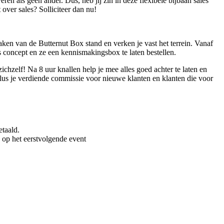
n als geen ander. Dus, heb jij zin in deze flexibele bijbaan sales
over sales? Solliciteer dan nu!
ken van de Butternut Box stand en verken je vast het terrein. Vanaf
 concept en ze een kennismakingsbox te laten bestellen.
hzelf! Na 8 uur knallen help je mee alles goed achter te laten en
 plus je verdiende commissie voor nieuwe klanten en klanten die voor
etaald.
en op het eerstvolgende event