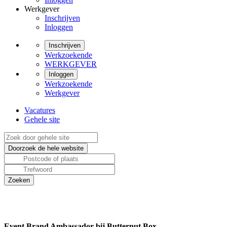
Werkgever
Inschrijven
Inloggen
Inschrijven
Werkzoekende
WERKGEVER
Inloggen
Werkzoekende
Werkgever
Vacatures
Gehele site
Event Brand Ambassador bij Butternut Box