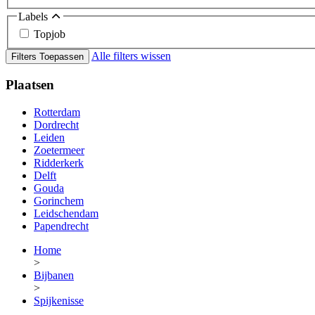
Labels
Topjob
Alle filters wissen
Filters Toepassen
Plaatsen
Rotterdam
Dordrecht
Leiden
Zoetermeer
Ridderkerk
Delft
Gouda
Gorinchem
Leidschendam
Papendrecht
Home
>
Bijbanen
>
Spijkenisse