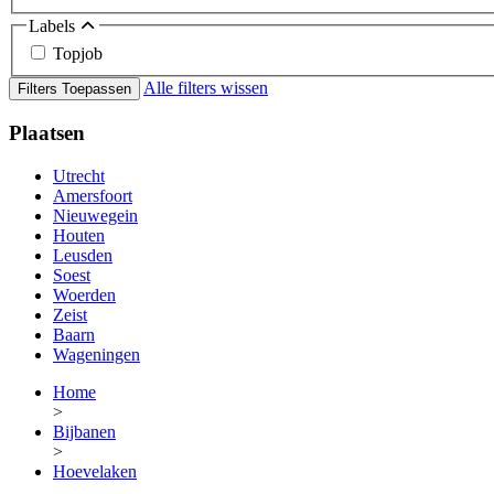
Labels
Topjob
Alle filters wissen
Filters Toepassen
Plaatsen
Utrecht
Amersfoort
Nieuwegein
Houten
Leusden
Soest
Woerden
Zeist
Baarn
Wageningen
Home
>
Bijbanen
>
Hoevelaken