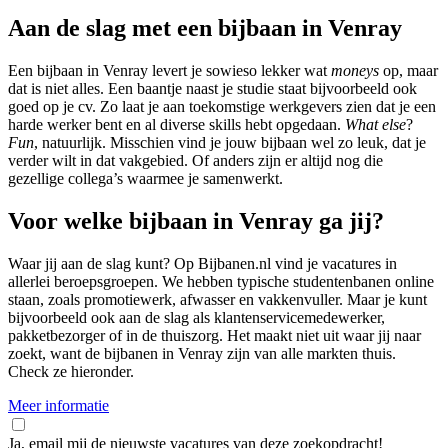
Aan de slag met een bijbaan in Venray
Een bijbaan in Venray levert je sowieso lekker wat
moneys
op, maar
dat is niet alles. Een baantje naast je studie staat bijvoorbeeld ook
goed op je cv. Zo laat je aan toekomstige werkgevers zien dat je een
harde werker bent en al diverse skills hebt opgedaan.
What else
?
Fun
, natuurlijk. Misschien vind je jouw bijbaan wel zo leuk, dat je
verder wilt in dat vakgebied. Of anders zijn er altijd nog die
gezellige collega’s waarmee je samenwerkt.
Voor welke bijbaan in Venray ga jij?
Waar jij aan de slag kunt? Op Bijbanen.nl vind je vacatures in
allerlei beroepsgroepen. We hebben typische studentenbanen online
staan, zoals promotiewerk, afwasser en vakkenvuller. Maar je kunt
bijvoorbeeld ook aan de slag als klantenservicemedewerker,
pakketbezorger of in de thuiszorg. Het maakt niet uit waar jij naar
zoekt, want de bijbanen in Venray zijn van alle markten thuis.
Check ze hieronder.
Meer informatie
Ja, email mij de nieuwste vacatures van deze zoekopdracht!