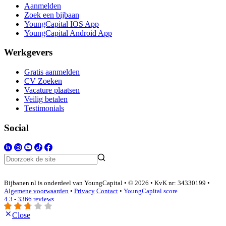
Aanmelden
Zoek een bijbaan
YoungCapital IOS App
YoungCapital Android App
Werkgevers
Gratis aanmelden
CV Zoeken
Vacature plaatsen
Veilig betalen
Testimonials
Social
Bijbanen.nl is onderdeel van YoungCapital • © 2026 • KvK nr: 34330199 •
Algemene voorwaarden
•
Privacy
Contact
•
YoungCapital score
4.3 - 3366 reviews
Close