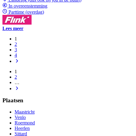
In overeenstemming
Parttime (overdag)
Lees meer
1
2
3
4
1
2
…
Plaatsen
Maastricht
Venlo
Roermond
Heerlen
Sittard