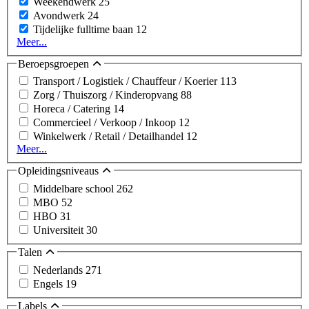
Weekendwerk
25
Avondwerk
24
Tijdelijke fulltime baan
12
Meer...
Beroepsgroepen
Transport / Logistiek / Chauffeur / Koerier
113
Zorg / Thuiszorg / Kinderopvang
88
Horeca / Catering
14
Commercieel / Verkoop / Inkoop
12
Winkelwerk / Retail / Detailhandel
12
Meer...
Opleidingsniveaus
Middelbare school
262
MBO
52
HBO
31
Universiteit
30
Talen
Nederlands
271
Engels
19
Labels