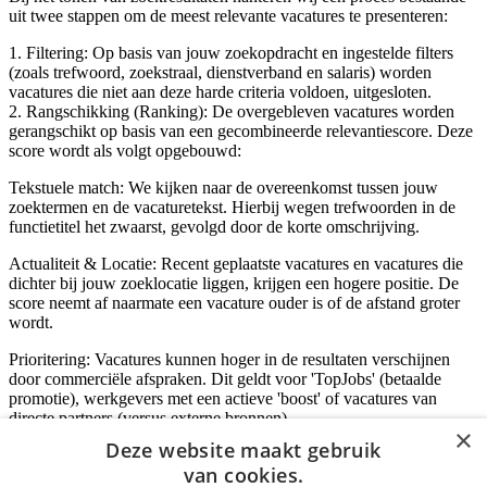
uit twee stappen om de meest relevante vacatures te presenteren:
1. Filtering: Op basis van jouw zoekopdracht en ingestelde filters
(zoals trefwoord, zoekstraal, dienstverband en salaris) worden
vacatures die niet aan deze harde criteria voldoen, uitgesloten.
2. Rangschikking (Ranking): De overgebleven vacatures worden
gerangschikt op basis van een gecombineerde relevantiescore. Deze
score wordt als volgt opgebouwd:
Tekstuele match: We kijken naar de overeenkomst tussen jouw
zoektermen en de vacaturetekst. Hierbij wegen trefwoorden in de
functietitel het zwaarst, gevolgd door de korte omschrijving.
Actualiteit & Locatie: Recent geplaatste vacatures en vacatures die
dichter bij jouw zoeklocatie liggen, krijgen een hogere positie. De
score neemt af naarmate een vacature ouder is of de afstand groter
wordt.
Prioritering: Vacatures kunnen hoger in de resultaten verschijnen
door commerciële afspraken. Dit geldt voor 'TopJobs' (betaalde
promotie), werkgevers met een actieve 'boost' of vacatures van
directe partners (versus externe bronnen).
×
Deze website maakt gebruik
van cookies.