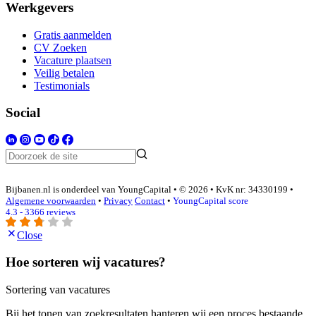
Werkgevers
Gratis aanmelden
CV Zoeken
Vacature plaatsen
Veilig betalen
Testimonials
Social
Bijbanen.nl is onderdeel van YoungCapital • © 2026 • KvK nr: 34330199 •
Algemene voorwaarden
•
Privacy
Contact
•
YoungCapital score
4.3 - 3366 reviews
Close
Hoe sorteren wij vacatures?
Sortering van vacatures
Bij het tonen van zoekresultaten hanteren wij een proces bestaande