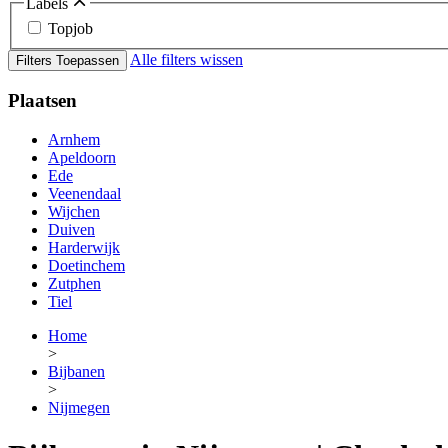
Labels
Topjob
Alle filters wissen
Filters Toepassen
Plaatsen
Arnhem
Apeldoorn
Ede
Veenendaal
Wijchen
Duiven
Harderwijk
Doetinchem
Zutphen
Tiel
Home
>
Bijbanen
>
Nijmegen