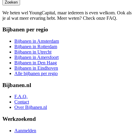
Zoeken
We heten wel YoungCapital, maar iedereen is even welkom. Ook als
je al wat meer ervaring hebt. Meer weten? Check onze FAQ.
Bijbanen per regio
Bijbanen in Amsterdam
Bijbanen in Rotterdam
Bijbanen in Utrecht
Bijbanen in Amersfoort
Bijbanen in Den Haag
Bijbanen in Eindhoven
Alle bijbanen per regio
Bijbanen.nl
F.A.Q.
Contact
Over Bijbanen.nl
Werkzoekend
Aanmelden