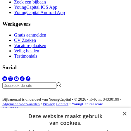
Zoek een bijbaan
YoungCapital IOS App
YoungCapital Android App
Werkgevers
Gratis aanmelden
CV Zoeken
Vacature plaatsen
Veilig betalen
Testimonials
Social
Bijbanen.nl is onderdeel van YoungCapital • © 2026 • KvK nr: 34330199 •
Algemene voorwaarden
•
Privacy
Contact
•
YoungCapital score
4.3 - 3366 reviews
×
Deze website maakt gebruik
van cookies.
Inloggen als bedrijf