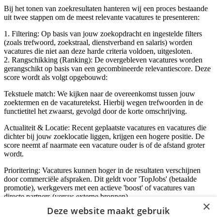
Bij het tonen van zoekresultaten hanteren wij een proces bestaande
uit twee stappen om de meest relevante vacatures te presenteren:
1. Filtering: Op basis van jouw zoekopdracht en ingestelde filters
(zoals trefwoord, zoekstraal, dienstverband en salaris) worden
vacatures die niet aan deze harde criteria voldoen, uitgesloten.
2. Rangschikking (Ranking): De overgebleven vacatures worden
gerangschikt op basis van een gecombineerde relevantiescore. Deze
score wordt als volgt opgebouwd:
Tekstuele match: We kijken naar de overeenkomst tussen jouw
zoektermen en de vacaturetekst. Hierbij wegen trefwoorden in de
functietitel het zwaarst, gevolgd door de korte omschrijving.
Actualiteit & Locatie: Recent geplaatste vacatures en vacatures die
dichter bij jouw zoeklocatie liggen, krijgen een hogere positie. De
score neemt af naarmate een vacature ouder is of de afstand groter
wordt.
Prioritering: Vacatures kunnen hoger in de resultaten verschijnen
door commerciële afspraken. Dit geldt voor 'TopJobs' (betaalde
promotie), werkgevers met een actieve 'boost' of vacatures van
directe partners (versus externe bronnen).
×
Deze website maakt gebruik