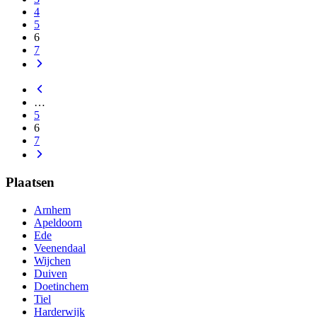
4
5
6
7
…
5
6
7
Plaatsen
Arnhem
Apeldoorn
Ede
Veenendaal
Wijchen
Duiven
Doetinchem
Tiel
Harderwijk