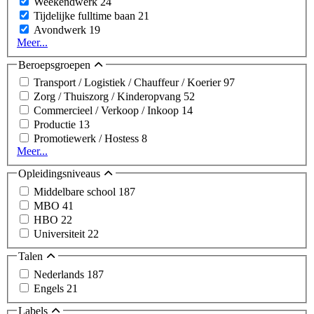
Weekendwerk
24
Tijdelijke fulltime baan
21
Avondwerk
19
Meer...
Beroepsgroepen
Transport / Logistiek / Chauffeur / Koerier
97
Zorg / Thuiszorg / Kinderopvang
52
Commercieel / Verkoop / Inkoop
14
Productie
13
Promotiewerk / Hostess
8
Meer...
Opleidingsniveaus
Middelbare school
187
MBO
41
HBO
22
Universiteit
22
Talen
Nederlands
187
Engels
21
Labels