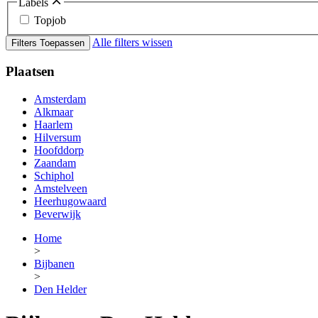
Labels
Topjob
Alle filters wissen
Filters Toepassen
Plaatsen
Amsterdam
Alkmaar
Haarlem
Hilversum
Hoofddorp
Zaandam
Schiphol
Amstelveen
Heerhugowaard
Beverwijk
Home
>
Bijbanen
>
Den Helder