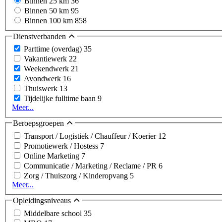
Binnen 25 km
36
Binnen 50 km
95
Binnen 100 km
858
Dienstverbanden
Parttime (overdag)
35
Vakantiewerk
22
Weekendwerk
21
Avondwerk
16
Thuiswerk
13
Tijdelijke fulltime baan
9
Meer...
Beroepsgroepen
Transport / Logistiek / Chauffeur / Koerier
12
Promotiewerk / Hostess
7
Online Marketing
7
Communicatie / Marketing / Reclame / PR
6
Zorg / Thuiszorg / Kinderopvang
5
Meer...
Opleidingsniveaus
Middelbare school
35