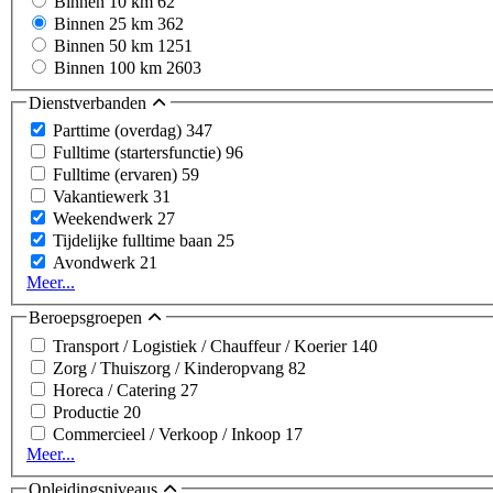
Binnen 10 km
62
Binnen 25 km
362
Binnen 50 km
1251
Binnen 100 km
2603
Dienstverbanden
Parttime (overdag)
347
Fulltime (startersfunctie)
96
Fulltime (ervaren)
59
Vakantiewerk
31
Weekendwerk
27
Tijdelijke fulltime baan
25
Avondwerk
21
Meer...
Beroepsgroepen
Transport / Logistiek / Chauffeur / Koerier
140
Zorg / Thuiszorg / Kinderopvang
82
Horeca / Catering
27
Productie
20
Commercieel / Verkoop / Inkoop
17
Meer...
Opleidingsniveaus