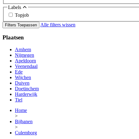
Labels
Topjob
Alle filters wissen
Filters Toepassen
Plaatsen
Arnhem
Nijmegen
Apeldoorn
Veenendaal
Ede
Wijchen
Duiven
Doetinchem
Harderwijk
Tiel
Home
>
Bijbanen
>
Culemborg