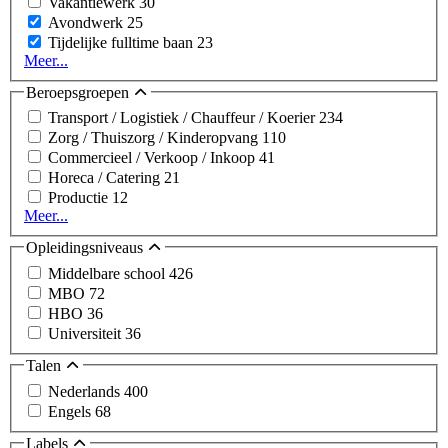
Vakantiewerk
30
Avondwerk
25
Tijdelijke fulltime baan
23
Meer...
Beroepsgroepen
Transport / Logistiek / Chauffeur / Koerier
234
Zorg / Thuiszorg / Kinderopvang
110
Commercieel / Verkoop / Inkoop
41
Horeca / Catering
21
Productie
12
Meer...
Opleidingsniveaus
Middelbare school
426
MBO
72
HBO
36
Universiteit
36
Talen
Nederlands
400
Engels
68
Labels