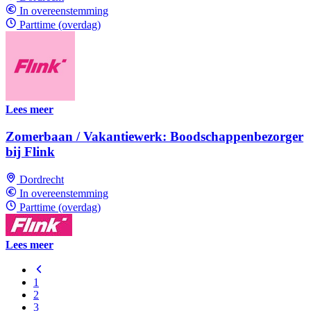
In overeenstemming
Parttime (overdag)
Lees meer
Zomerbaan / Vakantiewerk: Boodschappenbezorger
bij Flink
Dordrecht
In overeenstemming
Parttime (overdag)
Lees meer
1
2
3