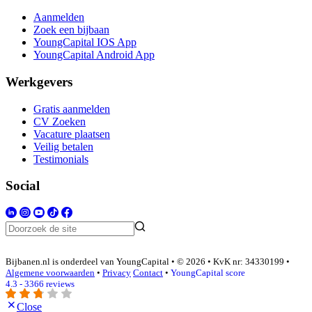
Aanmelden
Zoek een bijbaan
YoungCapital IOS App
YoungCapital Android App
Werkgevers
Gratis aanmelden
CV Zoeken
Vacature plaatsen
Veilig betalen
Testimonials
Social
Bijbanen.nl is onderdeel van YoungCapital • © 2026 • KvK nr: 34330199 •
Algemene voorwaarden
•
Privacy
Contact
•
YoungCapital score
4.3 - 3366 reviews
Close