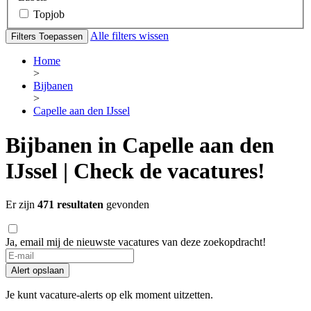
Topjob
Alle filters wissen
Filters Toepassen
Home
>
Bijbanen
>
Capelle aan den IJssel
Bijbanen in Capelle aan den
IJssel | Check de vacatures!
Er zijn
471 resultaten
gevonden
Ja, email mij de nieuwste vacatures van deze zoekopdracht!
If
you
Alert opslaan
are
a
Je kunt vacature-alerts op elk moment uitzetten.
human,