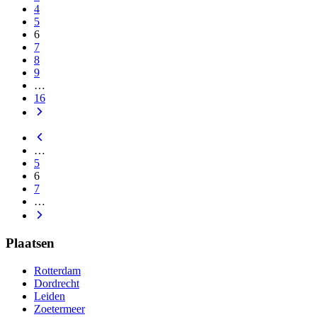
4
5
6
7
8
9
…
16
…
5
6
7
…
Plaatsen
Rotterdam
Dordrecht
Leiden
Zoetermeer