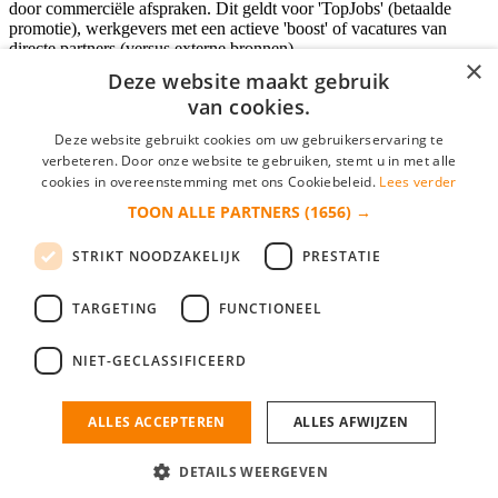
door commerciële afspraken. Dit geldt voor 'TopJobs' (betaalde
promotie), werkgevers met een actieve 'boost' of vacatures van
directe partners (versus externe bronnen).
×
Deze website maakt gebruik
van cookies.
Inloggen als bedrijf
Deze website gebruikt cookies om uw gebruikerservaring te
verbeteren. Door onze website te gebruiken, stemt u in met alle
E-mail
*
cookies in overeenstemming met ons Cookiebeleid.
Lees verder
TOON ALLE PARTNERS
(1656) →
Wachtwoord
STRIKT NOODZAKELIJK
PRESTATIE
login gegevens onthouden
Wachtwoord vergeten?
login
TARGETING
FUNCTIONEEL
Bedrijf aanmelden
NIET-GECLASSIFICEERD
Na het aanmelden kun je meteen je vacature plaatsen en heb je je
nieuwe collega/werknemer zo gevonden!
ALLES ACCEPTEREN
ALLES AFWIJZEN
Heb je nog geen gratis bedrijfsprofiel?
DETAILS WEERGEVEN
Bedrijf aanmelden