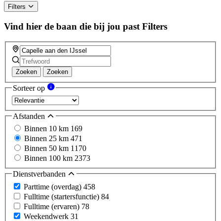
ignore
Filters
this
field
Vind hier de baan die bij jou past
Filters
Zoeken
Zoeken
Sorteer op
Afstanden
Binnen 10 km
169
Binnen 25 km
471
Binnen 50 km
1170
Binnen 100 km
2373
Dienstverbanden
Parttime (overdag)
458
Fulltime (startersfunctie)
84
Fulltime (ervaren)
78
Weekendwerk
31