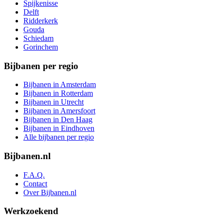
Spijkenisse
Delft
Ridderkerk
Gouda
Schiedam
Gorinchem
Bijbanen per regio
Bijbanen in Amsterdam
Bijbanen in Rotterdam
Bijbanen in Utrecht
Bijbanen in Amersfoort
Bijbanen in Den Haag
Bijbanen in Eindhoven
Alle bijbanen per regio
Bijbanen.nl
F.A.Q.
Contact
Over Bijbanen.nl
Werkzoekend