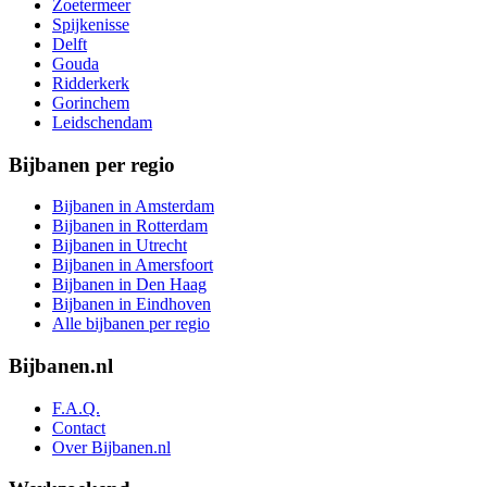
Zoetermeer
Spijkenisse
Delft
Gouda
Ridderkerk
Gorinchem
Leidschendam
Bijbanen per regio
Bijbanen in Amsterdam
Bijbanen in Rotterdam
Bijbanen in Utrecht
Bijbanen in Amersfoort
Bijbanen in Den Haag
Bijbanen in Eindhoven
Alle bijbanen per regio
Bijbanen.nl
F.A.Q.
Contact
Over Bijbanen.nl