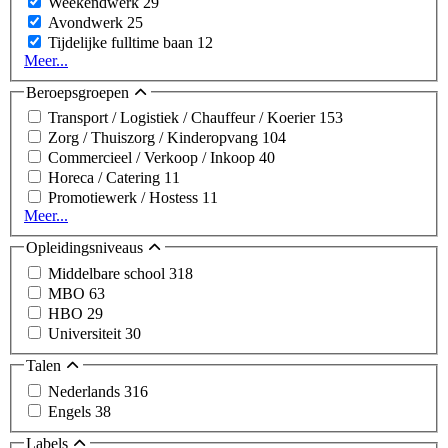
Weekendwerk
29
Avondwerk
25
Tijdelijke fulltime baan
12
Meer...
Beroepsgroepen
Transport / Logistiek / Chauffeur / Koerier
153
Zorg / Thuiszorg / Kinderopvang
104
Commercieel / Verkoop / Inkoop
40
Horeca / Catering
11
Promotiewerk / Hostess
11
Meer...
Opleidingsniveaus
Middelbare school
318
MBO
63
HBO
29
Universiteit
30
Talen
Nederlands
316
Engels
38
Labels