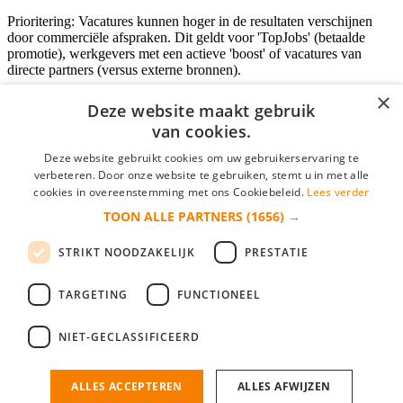
Prioritering: Vacatures kunnen hoger in de resultaten verschijnen
door commerciële afspraken. Dit geldt voor 'TopJobs' (betaalde
promotie), werkgevers met een actieve 'boost' of vacatures van
directe partners (versus externe bronnen).
×
Deze website maakt gebruik
van cookies.
Inloggen als bedrijf
Deze website gebruikt cookies om uw gebruikerservaring te
E-mail
*
verbeteren. Door onze website te gebruiken, stemt u in met alle
cookies in overeenstemming met ons Cookiebeleid.
Lees verder
TOON ALLE PARTNERS
(1656) →
Wachtwoord
STRIKT NOODZAKELIJK
PRESTATIE
login gegevens onthouden
Wachtwoord vergeten?
login
TARGETING
FUNCTIONEEL
Bedrijf aanmelden
NIET-GECLASSIFICEERD
Na het aanmelden kun je meteen je vacature plaatsen en heb je je
nieuwe collega/werknemer zo gevonden!
ALLES ACCEPTEREN
ALLES AFWIJZEN