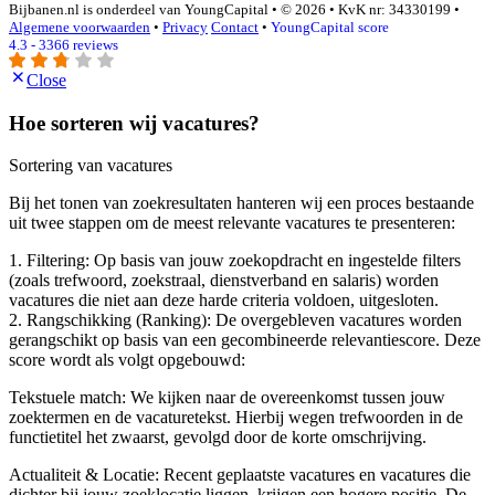
Bijbanen.nl is onderdeel van YoungCapital • © 2026 • KvK nr: 34330199 •
Algemene voorwaarden
•
Privacy
Contact
•
YoungCapital score
4.3 - 3366 reviews
Close
Hoe sorteren wij vacatures?
Sortering van vacatures
Bij het tonen van zoekresultaten hanteren wij een proces bestaande
uit twee stappen om de meest relevante vacatures te presenteren:
1. Filtering: Op basis van jouw zoekopdracht en ingestelde filters
(zoals trefwoord, zoekstraal, dienstverband en salaris) worden
vacatures die niet aan deze harde criteria voldoen, uitgesloten.
2. Rangschikking (Ranking): De overgebleven vacatures worden
gerangschikt op basis van een gecombineerde relevantiescore. Deze
score wordt als volgt opgebouwd:
Tekstuele match: We kijken naar de overeenkomst tussen jouw
zoektermen en de vacaturetekst. Hierbij wegen trefwoorden in de
functietitel het zwaarst, gevolgd door de korte omschrijving.
Actualiteit & Locatie: Recent geplaatste vacatures en vacatures die
dichter bij jouw zoeklocatie liggen, krijgen een hogere positie. De