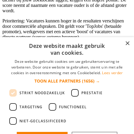
score neemt af naarmate een vacature ouder is of de afstand groter
wordt.
Prioritering: Vacatures kunnen hoger in de resultaten verschijnen
door commerciële afspraken. Dit geldt voor 'TopJobs' (betaalde
promotie), werkgevers met een actieve 'boost' of vacatures van
directe partners (versus externe bronnen).
×
Deze website maakt gebruik
van cookies.
Inloggen als bedrijf
Deze website gebruikt cookies om uw gebruikerservaring te
verbeteren. Door onze website te gebruiken, stemt u in met alle
E-mail
*
cookies in overeenstemming met ons Cookiebeleid.
Lees verder
TOON ALLE PARTNERS
(1656) →
Wachtwoord
STRIKT NOODZAKELIJK
PRESTATIE
login gegevens onthouden
Wachtwoord vergeten?
login
TARGETING
FUNCTIONEEL
Bedrijf aanmelden
NIET-GECLASSIFICEERD
Na het aanmelden kun je meteen je vacature plaatsen en heb je je