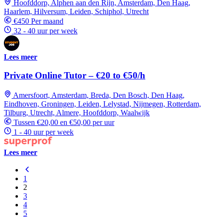
Hoofddorp, Alphen aan den Rijn, Amsterdam, Den Haag,
Haarlem, Hilversum, Leiden, Schiphol, Utrecht
€450 Per maand
32 - 40 uur per week
Lees meer
Private Online Tutor – €20 to €50/h
Amersfoort, Amsterdam, Breda, Den Bosch, Den Haag,
Eindhoven, Groningen, Leiden, Lelystad, Nijmegen, Rotterdam,
Tilburg, Utrecht, Almere, Hoofddorp, Waalwijk
Tussen €20,00 en €50,00 per uur
1 - 40 uur per week
Lees meer
1
2
3
4
5