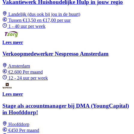
Vakantiewerk Huishoudelijke Hulp in jouw regio
Landelijk (dus ook bij jou in de buurt)
Tussen €13,50 en €17,00 per uur
1 - 40 uur per week
Lees meer
Verkoopmedewerker Nespresso Amsterdam
Amsterdam
€2.600 Per maand
12 - 24 uur per week
Lees meer
Stage als accountmanager bij DMA (YoungCapital)
in Hoofddorp!
Hoofddorp
€450 Per maand