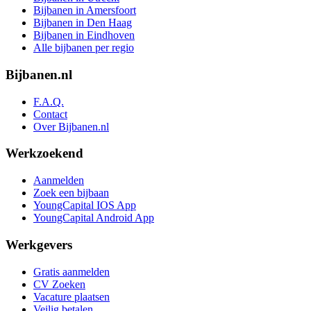
Bijbanen in Amersfoort
Bijbanen in Den Haag
Bijbanen in Eindhoven
Alle bijbanen per regio
Bijbanen.nl
F.A.Q.
Contact
Over Bijbanen.nl
Werkzoekend
Aanmelden
Zoek een bijbaan
YoungCapital IOS App
YoungCapital Android App
Werkgevers
Gratis aanmelden
CV Zoeken
Vacature plaatsen
Veilig betalen