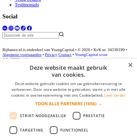
Testimonials
Social
Bijbanen.nl is onderdeel van YoungCapital • © 2026 • KvK nr: 34330199 •
Algemene voorwaarden
•
Privacy
Contact
•
YoungCapital score
4.3 - 3366 reviews
×
Deze website maakt gebruik
van cookies.
Inloggen als bedrijf
Deze website gebruikt cookies om uw gebruikerservaring te
verbeteren. Door onze website te gebruiken, stemt u in met alle
E-mail
*
cookies in overeenstemming met ons Cookiebeleid.
Lees verder
TOON ALLE PARTNERS
(1656) →
Wachtwoord
STRIKT NOODZAKELIJK
PRESTATIE
login gegevens onthouden
Wachtwoord vergeten?
login
TARGETING
FUNCTIONEEL