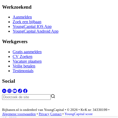
Werkzoekend
Aanmelden
Zoek een bijbaan
YoungCapital IOS App
YoungCapital Android App
Werkgevers
Gratis aanmelden
CV Zoeken
Vacature plaatsen
Veilig betalen
Testimonials
Social
Bijbanen.nl is onderdeel van YoungCapital • © 2026 • KvK nr: 34330199 •
Algemene voorwaarden
•
Privacy
Contact
•
YoungCapital score