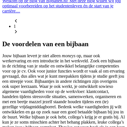
Welkom op de blog van Bijbanen.nl! Met deze blog willen wij jou
optimaal voorbereiden op het studentenleven én de start van je
carrière....
1
De voordelen van een bijbaan
Jouw
bijbaan
levert je niet alleen
moneys
op, maar ook
werkervaring en een introductie in het werkveld. Zoek een
bijbaan
in de richting van je studie en ontwikkel belangrijke competenties
voor op je cv. Ook voor junior functies wordt er vaak al om ervaring
gevraagd, dus alles wat je kunt meepakken tijdens je studie geeft jou
een streepje voor.
Bijbaantjes
in andere richtingen zijn overigens
ook super leerzaam. Waar je ook werkt, je ontwikkelt sowieso
algemene vaardigheden voor op de werkvloer: klantcontact,
handelen tijdens stressvolle situaties, samenwerken, organiseren en
met een beetje mazzel jezelf staande houden tijdens een (te)
gezellige vrijdagmiddagborrel. Bedenk welke vaardigheden jij wilt
ontwikkelen en ga op zoek naar een
goed betaalde bijbaan
bij jou in
de buurt. Welke
bijbaan
je ook hebt, collega’s krijg je er gratis bij. Al
kun je ze soms misschien achter het behang plakken, leuke collega’s