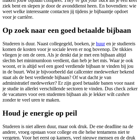
maken jouw
bijbaan
compleet.
They’ve got your back
als je een keer
ziek bent en slepen je door de avonddienst heen. En bovendien: wie
weet welke interessante contacten jij tijdens je
bijbaantje
opdoet
voor je carrière.
Op zoek naar een
goed betaalde bijbaan
Studeren is duur. Naast collegegeld, boeken, je
huur
en je studiereis
komen de kosten voor je sociale leven er nog bovenop. De tikkies
vliegen je om de oren. Als je denkt dat je met een bijbaan altijd
slechts het minimumloon verdient, dan heb je het mis. Waar je ook
woont, er is altijd wel een
goed verdiende bijbaan
te vinden bij jou
in de buurt. Wist je bijvoorbeeld dat callcenter medewerker bekend
staat als de
best verdiende bijbaan
? Of wat dacht je van
administratief medewerker? Er zijn
goed betaalde banen
voor naast
je studie in allerlei verschillende sectoren te vinden. Dus check zeker
de vacatures voor een
studenten bijbaan
als je lekker wilt
cashen
zonder te veel uren te maken.
Houd je energie op peil
Studeren is niet alleen duur, maar ook druk. De ene deadline na de
andere, vroeg opstaan voor college en die helse tentamens niet te
vergeten. Voor het eerst op kamers, veel nieuwe mensen en de druk