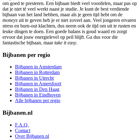
om goed te presteren. Een
bijbaan
biedt veel voordelen, maar pas op
dat je niet té veel werkt naast je studie. Je kunt de
best verdiende
bijbaan
van het land hebben, maar als je geen tijd hebt om de
moneys
uit te geven heb je er niet zoveel aan. Veel jongeren ervaren
stress en burn-out klachten
, dus neem ook de tijd om uit te rusten en
leuke dingen te doen. Een goede balans is goud waard en zorgt
ervoor dat jouw energielevel op peil blijft. Ga dus voor die
fantastische bijbaan, maar
take it easy
.
Bijbanen per regio
Bijbanen in Amsterdam
Bijbanen in Rotterdam
Bijbanen in Utrecht
Bijbanen in Amersfoort
Bijbanen in Den Haag
Bijbanen in Eindhoven
Alle bijbanen per regio
Bijbanen.nl
F.A.Q.
Contact
Over Bijbanen.nl