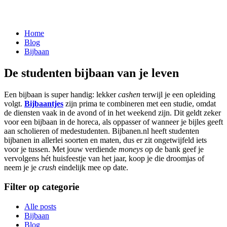
Home
Blog
Bijbaan
De studenten bijbaan van je leven
Een
bijbaan
is super handig: lekker
cashen
terwijl je een opleiding
volgt.
Bijbaantjes
zijn prima te combineren met een studie, omdat
de diensten vaak in de avond of in het weekend zijn. Dit geldt zeker
voor een
bijbaan
in de horeca, als oppasser of wanneer je bijles geeft
aan scholieren of medestudenten. Bijbanen.nl heeft
studenten
bijbanen
in allerlei soorten en maten, dus er zit ongetwijfeld iets
voor je tussen. Met jouw verdiende
moneys
op de bank geef je
vervolgens hét huisfeestje van het jaar, koop je die droomjas of
neem je je
crush
eindelijk mee op date.
Filter op categorie
Alle posts
Bijbaan
Blog