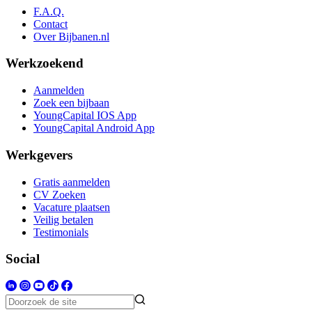
F.A.Q.
Contact
Over Bijbanen.nl
Werkzoekend
Aanmelden
Zoek een bijbaan
YoungCapital IOS App
YoungCapital Android App
Werkgevers
Gratis aanmelden
CV Zoeken
Vacature plaatsen
Veilig betalen
Testimonials
Social