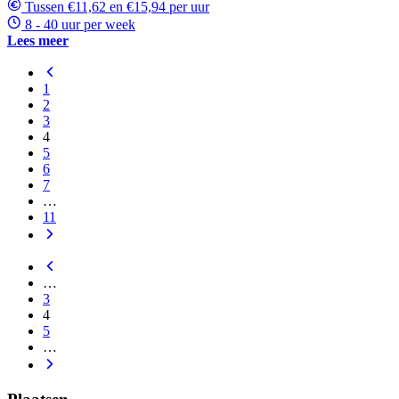
Tussen €11,62 en €15,94 per uur
8 - 40 uur per week
Lees meer
1
2
3
4
5
6
7
…
11
…
3
4
5
…