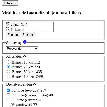
ignore
Filters
this
field
Vind hier de baan die bij jou past
Filters
Zoeken
Zoeken
Sorteer op
Afstanden
Binnen 10 km
112
Binnen 25 km
329
Binnen 50 km
1435
Binnen 100 km
2498
Dienstverbanden
Parttime (overdag)
317
Fulltime (startersfunctie)
98
Fulltime (ervaren)
45
Vakantiewerk
33