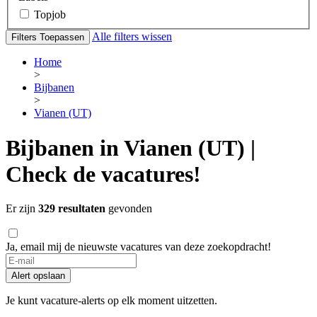
Topjob
Alle filters wissen
Filters Toepassen
Home
>
Bijbanen
>
Vianen (UT)
Bijbanen in Vianen (UT) |
Check de vacatures!
Er zijn
329 resultaten
gevonden
Ja, email mij de nieuwste vacatures van deze zoekopdracht!
If
you
Alert opslaan
are
a
Je kunt vacature-alerts op elk moment uitzetten.
human,