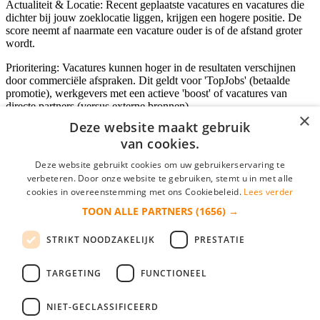
Actualiteit & Locatie: Recent geplaatste vacatures en vacatures die
dichter bij jouw zoeklocatie liggen, krijgen een hogere positie. De
score neemt af naarmate een vacature ouder is of de afstand groter
wordt.
Prioritering: Vacatures kunnen hoger in de resultaten verschijnen
door commerciële afspraken. Dit geldt voor 'TopJobs' (betaalde
promotie), werkgevers met een actieve 'boost' of vacatures van
directe partners (versus externe bronnen).
×
Deze website maakt gebruik
van cookies.
Inloggen als bedrijf
Deze website gebruikt cookies om uw gebruikerservaring te
verbeteren. Door onze website te gebruiken, stemt u in met alle
E-mail
*
cookies in overeenstemming met ons Cookiebeleid.
Lees verder
TOON ALLE PARTNERS
(1656) →
Wachtwoord
STRIKT NOODZAKELIJK
PRESTATIE
login gegevens onthouden
Wachtwoord vergeten?
login
TARGETING
FUNCTIONEEL
Bedrijf aanmelden
NIET-GECLASSIFICEERD