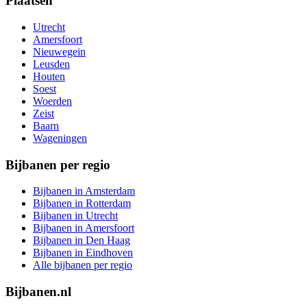
Plaatsen
Utrecht
Amersfoort
Nieuwegein
Leusden
Houten
Soest
Woerden
Zeist
Baarn
Wageningen
Bijbanen per regio
Bijbanen in Amsterdam
Bijbanen in Rotterdam
Bijbanen in Utrecht
Bijbanen in Amersfoort
Bijbanen in Den Haag
Bijbanen in Eindhoven
Alle bijbanen per regio
Bijbanen.nl