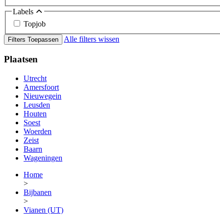
Labels
Topjob
Alle filters wissen
Filters Toepassen
Plaatsen
Utrecht
Amersfoort
Nieuwegein
Leusden
Houten
Soest
Woerden
Zeist
Baarn
Wageningen
Home
>
Bijbanen
>
Vianen (UT)