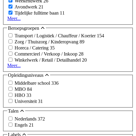
Weekendwerk
26
Avondwerk
21
Tijdelijke fulltime baan
11
Meer...
Beroepsgroepen
Transport / Logistiek / Chauffeur / Koerier
154
Zorg / Thuiszorg / Kinderopvang
89
Horeca / Catering
35
Commercieel / Verkoop / Inkoop
28
Winkelwerk / Retail / Detailhandel
20
Meer...
Opleidingsniveaus
Middelbare school
336
MBO
84
HBO
33
Universiteit
31
Talen
Nederlands
372
Engels
21
Labels