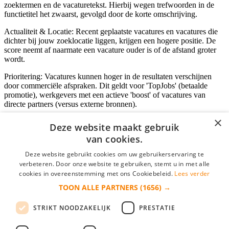
zoektermen en de vacaturetekst. Hierbij wegen trefwoorden in de
functietitel het zwaarst, gevolgd door de korte omschrijving.
Actualiteit & Locatie: Recent geplaatste vacatures en vacatures die
dichter bij jouw zoeklocatie liggen, krijgen een hogere positie. De
score neemt af naarmate een vacature ouder is of de afstand groter
wordt.
Prioritering: Vacatures kunnen hoger in de resultaten verschijnen
door commerciële afspraken. Dit geldt voor 'TopJobs' (betaalde
promotie), werkgevers met een actieve 'boost' of vacatures van
directe partners (versus externe bronnen).
×
Deze website maakt gebruik
van cookies.
Inloggen als bedrijf
Deze website gebruikt cookies om uw gebruikerservaring te
E-mail
*
verbeteren. Door onze website te gebruiken, stemt u in met alle
cookies in overeenstemming met ons Cookiebeleid.
Lees verder
TOON ALLE PARTNERS
(1656) →
Wachtwoord
STRIKT NOODZAKELIJK
PRESTATIE
login gegevens onthouden
Wachtwoord vergeten?