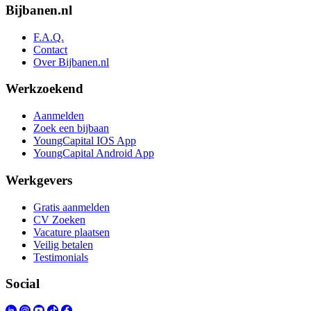
Bijbanen.nl
F.A.Q.
Contact
Over Bijbanen.nl
Werkzoekend
Aanmelden
Zoek een bijbaan
YoungCapital IOS App
YoungCapital Android App
Werkgevers
Gratis aanmelden
CV Zoeken
Vacature plaatsen
Veilig betalen
Testimonials
Social