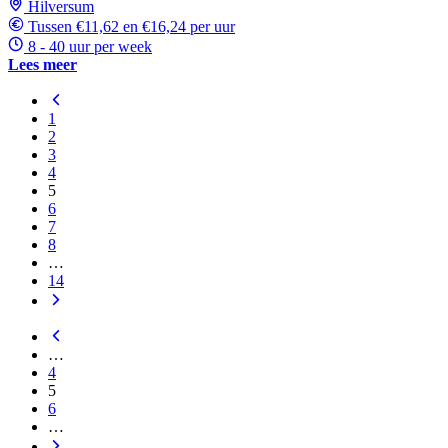
Hilversum
Tussen €11,62 en €16,24 per uur
8 - 40 uur per week
Lees meer
1
2
3
4
5
6
7
8
…
14
…
4
5
6
…