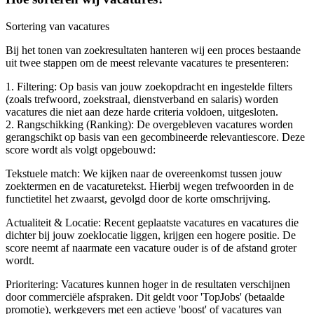
Sortering van vacatures
Bij het tonen van zoekresultaten hanteren wij een proces bestaande
uit twee stappen om de meest relevante vacatures te presenteren:
1. Filtering: Op basis van jouw zoekopdracht en ingestelde filters
(zoals trefwoord, zoekstraal, dienstverband en salaris) worden
vacatures die niet aan deze harde criteria voldoen, uitgesloten.
2. Rangschikking (Ranking): De overgebleven vacatures worden
gerangschikt op basis van een gecombineerde relevantiescore. Deze
score wordt als volgt opgebouwd:
Tekstuele match: We kijken naar de overeenkomst tussen jouw
zoektermen en de vacaturetekst. Hierbij wegen trefwoorden in de
functietitel het zwaarst, gevolgd door de korte omschrijving.
Actualiteit & Locatie: Recent geplaatste vacatures en vacatures die
dichter bij jouw zoeklocatie liggen, krijgen een hogere positie. De
score neemt af naarmate een vacature ouder is of de afstand groter
wordt.
Prioritering: Vacatures kunnen hoger in de resultaten verschijnen
door commerciële afspraken. Dit geldt voor 'TopJobs' (betaalde
promotie), werkgevers met een actieve 'boost' of vacatures van