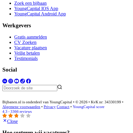
Zoek een bijbaan
YoungCapital IOS App
YoungCapital Android App
Werkgevers
Gratis aanmelden
CV Zoeken
Vacature plaatsen
Veilig betalen
Testimonials
Social
Bijbanen.nl is onderdeel van YoungCapital • © 2026 • KvK nr: 34330199 •
Algemene voorwaarden
•
Privacy
Contact
•
YoungCapital score
4.3 - 3366 reviews
Close
Hoe sorteren wij vacatures?