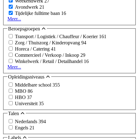
Weekendwerk
27
Avondwerk
21
Tijdelijke fulltime baan
16
Meer...
Beroepsgroepen
Transport / Logistiek / Chauffeur / Koerier
161
Zorg / Thuiszorg / Kinderopvang
94
Horeca / Catering
41
Commercieel / Verkoop / Inkoop
29
Winkelwerk / Retail / Detailhandel
16
Meer...
Opleidingsniveaus
Middelbare school
355
MBO
86
HBO
37
Universiteit
35
Talen
Nederlands
394
Engels
21
Labels