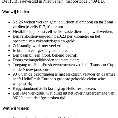
De HUB is gevestigd in Nieuwegein, met postcode 3439 LD.
Wat wij bieden
Na 26 weken werken gaat je uurloon al omhoog en na 3 jaar
verdien je zelfs €17,10 per uur
Flexibiliteit; je kiest zelf welke vaste diensten je wilt werken;
Een reiskostenvergoeding €0,23 per kilometer en het
opsparen van vakantiedagen en -geld;
Zelfstandig werk met veel vrijheid;
Je komt in een gezellig team terecht;
Een baan bij een groot, bekend bedrijf;
Doorgroeimogelijkheden tot teamleider;
Toegang tot HelloFresh evenementen zoals de Transport Cup
en de Nieuwjaarsborrel;
90% van de bezorgingen is met elektrisch vervoer en daarmee
heeft HelloFresh Europa's grootste gekoelde elektrische
wagenpark;
Krijg standaard 20% korting op Hellofresh boxen;
Een lage werkdruk, wat blijkt uit het leveringspercentage van
96% binnen de afgesproken tijd;
Wat wij vragen