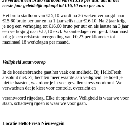
Je verdient een bruto startloon van €15,10 per uur, dat in het
eerste jaar geleidelijk oploopt tot €16,10 euro per uur.
Het bruto startloon van €15,10 wordt na 26 weken verhoogd naar
€15,60 bruto per uur en na 1 jaar zelfs naar €16,10. Na 2 jaar krijg
je nog een verhoging tot €16,60 bruto per uur en als laatste na 3 jaar
een verhoging naar €17,10 excl. Vakantiedagen en -geld. Daarnaast
krijg je een reiskostenvergoeding van €0,23 per kilometer tot
maximaal 18 werkdagen per maand.
Veiligheid staat voorop
In de koeriersbranche gaat het vaak om snelheid. Bij HelloFresh
absoluut niet. Zij hechten meer waarde aan veiligheid. Je hoeft je
niet te haasten, waardoor je in veel gevallen stress voorkomt. We
verwachten dat je kiest voor controle, overzicht en
verantwoord rijgedrag. Elke rit opnieuw. Veiligheid is waar we voor
staan, schadevrij rijden is waar we voor gaan.
Locatie HelloFresh Nieuwegein