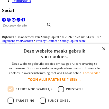
Testimonials
Social
Bijbanen.nl is onderdeel van YoungCapital • © 2026 • KvK nr: 34330199 •
Algemene voorwaarden
•
Privacy
Contact
•
YoungCapital score
4.3 - 3366 reviews
×
Deze website maakt gebruik
van cookies.
Inloggen als bedrijf
Deze website gebruikt cookies om uw gebruikerservaring te
verbeteren. Door onze website te gebruiken, stemt u in met alle
E-mail
*
cookies in overeenstemming met ons Cookiebeleid.
Lees verder
TOON ALLE PARTNERS
(1656) →
Wachtwoord
STRIKT NOODZAKELIJK
PRESTATIE
login gegevens onthouden
Wachtwoord vergeten?
login
TARGETING
FUNCTIONEEL