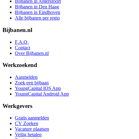
Bijbanen in Amersfoort
Bijbanen in Den Haag
Bijbanen in Eindhoven
Alle bijbanen per regio
Bijbanen.nl
F.A.Q.
Contact
Over Bijbanen.nl
Werkzoekend
Aanmelden
Zoek een bijbaan
YoungCapital IOS App
YoungCapital Android App
Werkgevers
Gratis aanmelden
CV Zoeken
Vacature plaatsen
Veilig betalen