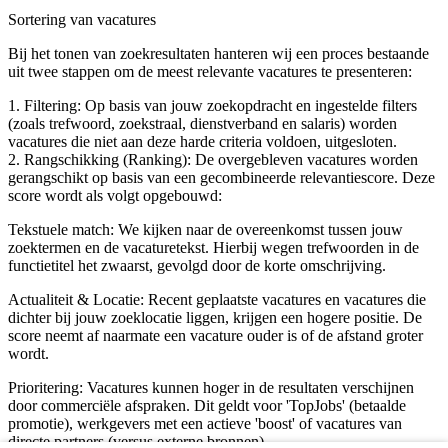
Sortering van vacatures
Bij het tonen van zoekresultaten hanteren wij een proces bestaande
uit twee stappen om de meest relevante vacatures te presenteren:
1. Filtering: Op basis van jouw zoekopdracht en ingestelde filters
(zoals trefwoord, zoekstraal, dienstverband en salaris) worden
vacatures die niet aan deze harde criteria voldoen, uitgesloten.
2. Rangschikking (Ranking): De overgebleven vacatures worden
gerangschikt op basis van een gecombineerde relevantiescore. Deze
score wordt als volgt opgebouwd:
Tekstuele match: We kijken naar de overeenkomst tussen jouw
zoektermen en de vacaturetekst. Hierbij wegen trefwoorden in de
functietitel het zwaarst, gevolgd door de korte omschrijving.
Actualiteit & Locatie: Recent geplaatste vacatures en vacatures die
dichter bij jouw zoeklocatie liggen, krijgen een hogere positie. De
score neemt af naarmate een vacature ouder is of de afstand groter
wordt.
Prioritering: Vacatures kunnen hoger in de resultaten verschijnen
door commerciële afspraken. Dit geldt voor 'TopJobs' (betaalde
promotie), werkgevers met een actieve 'boost' of vacatures van
directe partners (versus externe bronnen).