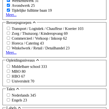
Weekendwerk
31
Avondwerk
25
Tijdelijke fulltime baan
19
Meer...
Beroepsgroepen
Transport / Logistiek / Chauffeur / Koerier
103
Zorg / Thuiszorg / Kinderopvang
69
Commercieel / Verkoop / Inkoop
62
Horeca / Catering
43
Winkelwerk / Retail / Detailhandel
23
Meer...
Opleidingsniveaus
Middelbare school
333
MBO
80
HBO
67
Universiteit
70
Talen
Nederlands
345
Engels
23
Labels