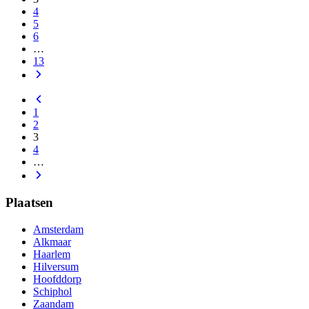
4
5
6
…
13
1
2
3
4
…
Plaatsen
Amsterdam
Alkmaar
Haarlem
Hilversum
Hoofddorp
Schiphol
Zaandam