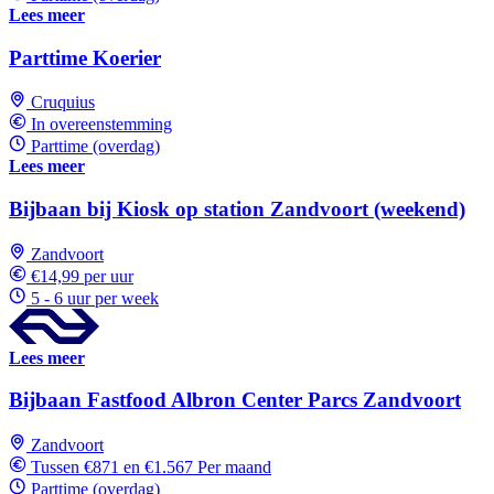
Lees meer
Parttime Koerier
Cruquius
In overeenstemming
Parttime (overdag)
Lees meer
Bijbaan bij Kiosk op station Zandvoort (weekend)
Zandvoort
€14,99 per uur
5 - 6 uur per week
Lees meer
Bijbaan Fastfood Albron Center Parcs Zandvoort
Zandvoort
Tussen €871 en €1.567 Per maand
Parttime (overdag)