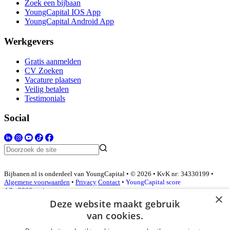
Zoek een bijbaan
YoungCapital IOS App
YoungCapital Android App
Werkgevers
Gratis aanmelden
CV Zoeken
Vacature plaatsen
Veilig betalen
Testimonials
Social
Bijbanen.nl is onderdeel van YoungCapital • © 2026 • KvK nr: 34330199 •
Algemene voorwaarden
•
Privacy
Contact
•
YoungCapital score
4.3 - 3366 reviews
×
Deze website maakt gebruik
van cookies.
Inloggen als bedrijf