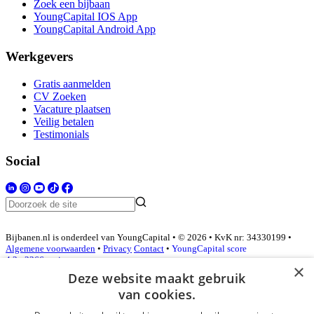
Zoek een bijbaan
YoungCapital IOS App
YoungCapital Android App
Werkgevers
Gratis aanmelden
CV Zoeken
Vacature plaatsen
Veilig betalen
Testimonials
Social
Bijbanen.nl is onderdeel van YoungCapital • © 2026 • KvK nr: 34330199 •
Algemene voorwaarden
•
Privacy
Contact
•
YoungCapital score
4.3 - 3366 reviews
×
Deze website maakt gebruik
van cookies.
Inloggen als bedrijf