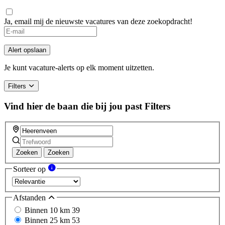
Ja, email mij de nieuwste vacatures van deze zoekopdracht!
If
you
are
Alert opslaan
a
human,
Je kunt vacature-alerts op elk moment uitzetten.
ignore
this
Filters
field
Vind hier de baan die bij jou past
Filters
Zoeken
Zoeken
Sorteer op
Afstanden
Binnen 10 km
39
Binnen 25 km
53