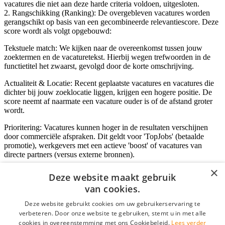
vacatures die niet aan deze harde criteria voldoen, uitgesloten.
2. Rangschikking (Ranking): De overgebleven vacatures worden
gerangschikt op basis van een gecombineerde relevantiescore. Deze
score wordt als volgt opgebouwd:
Tekstuele match: We kijken naar de overeenkomst tussen jouw
zoektermen en de vacaturetekst. Hierbij wegen trefwoorden in de
functietitel het zwaarst, gevolgd door de korte omschrijving.
Actualiteit & Locatie: Recent geplaatste vacatures en vacatures die
dichter bij jouw zoeklocatie liggen, krijgen een hogere positie. De
score neemt af naarmate een vacature ouder is of de afstand groter
wordt.
Prioritering: Vacatures kunnen hoger in de resultaten verschijnen
door commerciële afspraken. Dit geldt voor 'TopJobs' (betaalde
promotie), werkgevers met een actieve 'boost' of vacatures van
directe partners (versus externe bronnen).
×
Deze website maakt gebruik
van cookies.
Inloggen als bedrijf
Deze website gebruikt cookies om uw gebruikerservaring te
E-mail
*
verbeteren. Door onze website te gebruiken, stemt u in met alle
cookies in overeenstemming met ons Cookiebeleid.
Lees verder