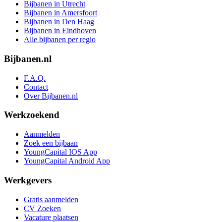
Bijbanen in Utrecht
Bijbanen in Amersfoort
Bijbanen in Den Haag
Bijbanen in Eindhoven
Alle bijbanen per regio
Bijbanen.nl
F.A.Q.
Contact
Over Bijbanen.nl
Werkzoekend
Aanmelden
Zoek een bijbaan
YoungCapital IOS App
YoungCapital Android App
Werkgevers
Gratis aanmelden
CV Zoeken
Vacature plaatsen