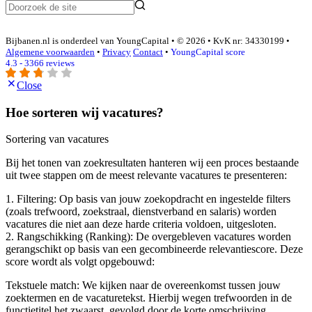
Bijbanen.nl is onderdeel van YoungCapital • © 2026 • KvK nr: 34330199 •
Algemene voorwaarden
•
Privacy
Contact
•
YoungCapital score
4.3 - 3366 reviews
Close
Hoe sorteren wij vacatures?
Sortering van vacatures
Bij het tonen van zoekresultaten hanteren wij een proces bestaande
uit twee stappen om de meest relevante vacatures te presenteren:
1. Filtering: Op basis van jouw zoekopdracht en ingestelde filters
(zoals trefwoord, zoekstraal, dienstverband en salaris) worden
vacatures die niet aan deze harde criteria voldoen, uitgesloten.
2. Rangschikking (Ranking): De overgebleven vacatures worden
gerangschikt op basis van een gecombineerde relevantiescore. Deze
score wordt als volgt opgebouwd:
Tekstuele match: We kijken naar de overeenkomst tussen jouw
zoektermen en de vacaturetekst. Hierbij wegen trefwoorden in de
functietitel het zwaarst, gevolgd door de korte omschrijving.