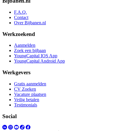
Bijbanen.nl
F.A.Q.
Contact
Over Bijbanen.nl
Werkzoekend
Aanmelden
Zoek een bijbaan
YoungCapital IOS App
YoungCapital Android App
Werkgevers
Gratis aanmelden
CV Zoeken
Vacature plaatsen
Veilig betalen
Testimonials
Social