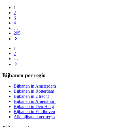
1
2
3
4
…
205
1
2
…
Bijbanen per regio
Bijbanen in Amsterdam
Bijbanen in Rotterdam
Bijbanen in Utrecht
Bijbanen in Amersfoort
Bijbanen in Den Haag
Bijbanen in Eindhoven
Alle bijbanen per regio