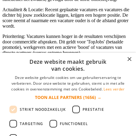
Actualiteit & Locatie: Recent geplaatste vacatures en vacatures die
dichter bij jouw zoeklocatie liggen, krijgen een hogere positie. De
score neemt af naarmate een vacature ouder is of de afstand groter
wordt.
Prioritering: Vacatures kunnen hoger in de resultaten verschijnen
door commerciële afspraken. Dit geldt voor 'TopJobs' (betaalde
promotie), werkgevers met een actieve 'boost' of vacatures van
directe partners (versus externe bronnen).
×
Deze website maakt gebruik
van cookies.
Inloggen als bedrijf
Deze website gebruikt cookies om uw gebruikerservaring te
verbeteren. Door onze website te gebruiken, stemt u in met alle
E-mail
*
cookies in overeenstemming met ons Cookiebeleid.
Lees verder
TOON ALLE PARTNERS
(1656) →
Wachtwoord
STRIKT NOODZAKELIJK
PRESTATIE
login gegevens onthouden
Wachtwoord vergeten?
login
TARGETING
FUNCTIONEEL
Bedrijf aanmelden