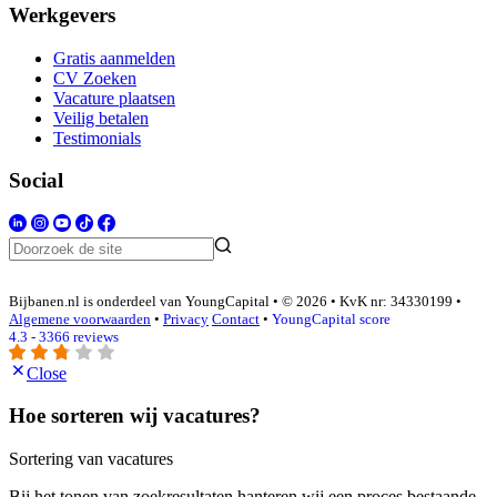
Werkgevers
Gratis aanmelden
CV Zoeken
Vacature plaatsen
Veilig betalen
Testimonials
Social
Bijbanen.nl is onderdeel van YoungCapital • © 2026 • KvK nr: 34330199 •
Algemene voorwaarden
•
Privacy
Contact
•
YoungCapital score
4.3 - 3366 reviews
Close
Hoe sorteren wij vacatures?
Sortering van vacatures
Bij het tonen van zoekresultaten hanteren wij een proces bestaande