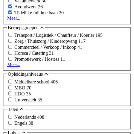
Vakantiewerk
30
Avondwerk
26
Tijdelijke fulltime baan
20
Meer...
Beroepsgroepen
Transport / Logistiek / Chauffeur / Koerier
195
Zorg / Thuiszorg / Kinderopvang
117
Commercieel / Verkoop / Inkoop
41
Horeca / Catering
31
Promotiewerk / Hostess
11
Meer...
Opleidingsniveaus
Middelbare school
406
MBO
70
HBO
35
Universiteit
35
Talen
Nederlands
408
Engels
38
Labels