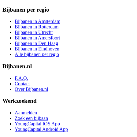
Bijbanen per regio
Bijbanen in Amsterdam
Bijbanen in Rotterdam
Bijbanen in Utrecht
Bijbanen in Amersfoort
Bijbanen in Den Haag
Bijbanen in Eindhoven
Alle bijbanen per regio
Bijbanen.nl
F.A.Q.
Contact
Over Bijbanen.nl
Werkzoekend
Aanmelden
Zoek een bijbaan
YoungCapital IOS App
YoungCapital Android App