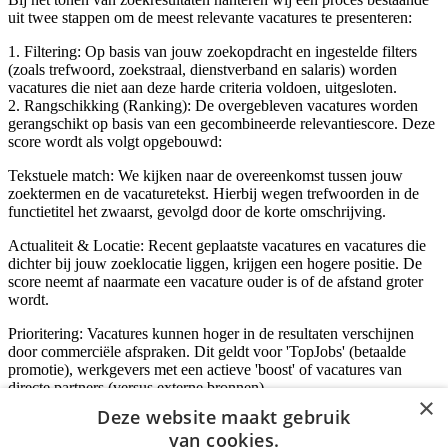
uit twee stappen om de meest relevante vacatures te presenteren:
1. Filtering: Op basis van jouw zoekopdracht en ingestelde filters
(zoals trefwoord, zoekstraal, dienstverband en salaris) worden
vacatures die niet aan deze harde criteria voldoen, uitgesloten.
2. Rangschikking (Ranking): De overgebleven vacatures worden
gerangschikt op basis van een gecombineerde relevantiescore. Deze
score wordt als volgt opgebouwd:
Tekstuele match: We kijken naar de overeenkomst tussen jouw
zoektermen en de vacaturetekst. Hierbij wegen trefwoorden in de
functietitel het zwaarst, gevolgd door de korte omschrijving.
Actualiteit & Locatie: Recent geplaatste vacatures en vacatures die
dichter bij jouw zoeklocatie liggen, krijgen een hogere positie. De
score neemt af naarmate een vacature ouder is of de afstand groter
wordt.
Prioritering: Vacatures kunnen hoger in de resultaten verschijnen
door commerciële afspraken. Dit geldt voor 'TopJobs' (betaalde
promotie), werkgevers met een actieve 'boost' of vacatures van
directe partners (versus externe bronnen).
×
Deze website maakt gebruik
van cookies.