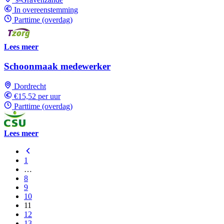
In overeenstemming
Parttime (overdag)
Lees meer
Schoonmaak medewerker
Dordrecht
€15,52 per uur
Parttime (overdag)
Lees meer
1
…
8
9
10
11
12
13