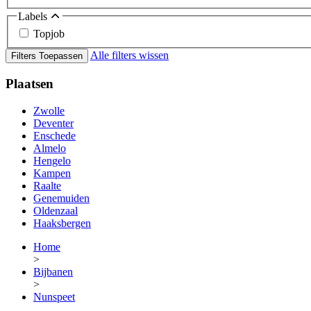
Labels
Topjob
Alle filters wissen
Filters Toepassen
Plaatsen
Zwolle
Deventer
Enschede
Almelo
Hengelo
Kampen
Raalte
Genemuiden
Oldenzaal
Haaksbergen
Home
>
Bijbanen
>
Nunspeet