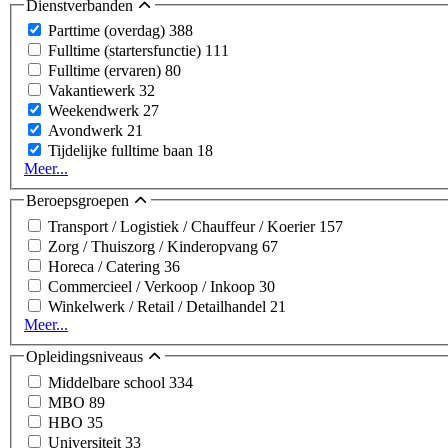
Dienstverbanden
Parttime (overdag)
388
Fulltime (startersfunctie)
111
Fulltime (ervaren)
80
Vakantiewerk
32
Weekendwerk
27
Avondwerk
21
Tijdelijke fulltime baan
18
Meer...
Beroepsgroepen
Transport / Logistiek / Chauffeur / Koerier
157
Zorg / Thuiszorg / Kinderopvang
67
Horeca / Catering
36
Commercieel / Verkoop / Inkoop
30
Winkelwerk / Retail / Detailhandel
21
Meer...
Opleidingsniveaus
Middelbare school
334
MBO
89
HBO
35
Universiteit
33