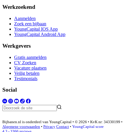
Werkzoekend
Aanmelden
Zoek een bijbaan
YoungCapital IOS App
YoungCapital Android App
Werkgevers
Gratis aanmelden
CV Zoeken
Vacature plaatsen
Veilig betalen
Testimonials
Social
Bijbanen.nl is onderdeel van YoungCapital • © 2026 • KvK nr: 34330199 •
Algemene voorwaarden
•
Privacy
Contact
•
YoungCapital score
4.3 - 3366 reviews