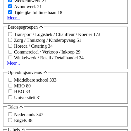
Weekendwerk
27
Avondwerk
21
Tijdelijke fulltime baan
18
Meer...
Beroepsgroepen
Transport / Logistiek / Chauffeur / Koerier
173
Zorg / Thuiszorg / Kinderopvang
51
Horeca / Catering
34
Commercieel / Verkoop / Inkoop
29
Winkelwerk / Retail / Detailhandel
24
Meer...
Opleidingsniveaus
Middelbare school
333
MBO
80
HBO
33
Universiteit
31
Talen
Nederlands
347
Engels
38
Labels