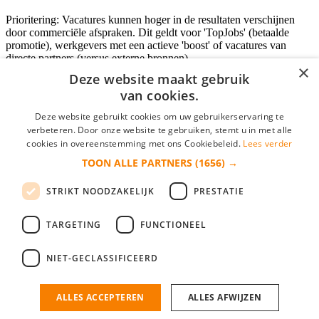
Prioritering: Vacatures kunnen hoger in de resultaten verschijnen
door commerciële afspraken. Dit geldt voor 'TopJobs' (betaalde
promotie), werkgevers met een actieve 'boost' of vacatures van
directe partners (versus externe bronnen).
×
Deze website maakt gebruik
van cookies.
Inloggen als bedrijf
Deze website gebruikt cookies om uw gebruikerservaring te
verbeteren. Door onze website te gebruiken, stemt u in met alle
E-mail
*
cookies in overeenstemming met ons Cookiebeleid.
Lees verder
TOON ALLE PARTNERS
(1656) →
Wachtwoord
STRIKT NOODZAKELIJK
PRESTATIE
login gegevens onthouden
Wachtwoord vergeten?
login
TARGETING
FUNCTIONEEL
Bedrijf aanmelden
NIET-GECLASSIFICEERD
Na het aanmelden kun je meteen je vacature plaatsen en heb je je
nieuwe collega/werknemer zo gevonden!
ALLES ACCEPTEREN
ALLES AFWIJZEN
Heb je nog geen gratis bedrijfsprofiel?