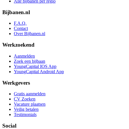
Alle bijbanen per regio
Bijbanen.nl
F.A.Q.
Contact
Over Bijbanen.nl
Werkzoekend
Aanmelden
Zoek een bijbaan
YoungCapital IOS App
YoungCapital Android App
Werkgevers
Gratis aanmelden
CV Zoeken
Vacature plaatsen
Veilig betalen
Testimonials
Social