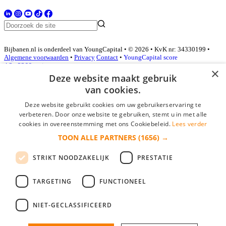
Bijbanen.nl is onderdeel van YoungCapital • © 2026 • KvK nr: 34330199 •
Algemene voorwaarden
•
Privacy
Contact
•
YoungCapital score
4.3 - 3366 reviews
×
Deze website maakt gebruik
van cookies.
Inloggen als bedrijf
Deze website gebruikt cookies om uw gebruikerservaring te
verbeteren. Door onze website te gebruiken, stemt u in met alle
E-mail
*
cookies in overeenstemming met ons Cookiebeleid.
Lees verder
TOON ALLE PARTNERS
(1656) →
Wachtwoord
STRIKT NOODZAKELIJK
PRESTATIE
login gegevens onthouden
Wachtwoord vergeten?
login
TARGETING
FUNCTIONEEL
Bedrijf aanmelden
NIET-GECLASSIFICEERD
Na het aanmelden kun je meteen je vacature plaatsen en heb je je