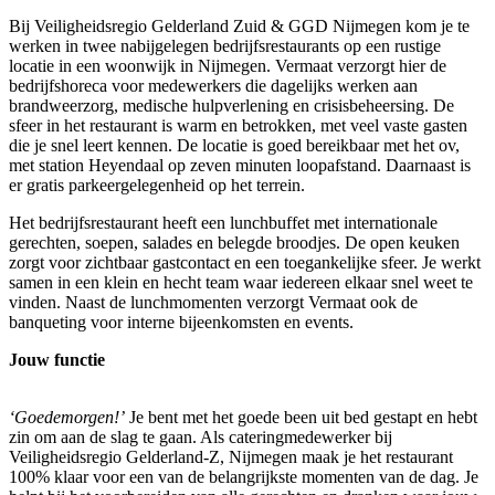
Bij Veiligheidsregio Gelderland Zuid & GGD Nijmegen kom je te
werken in twee nabijgelegen bedrijfsrestaurants op een rustige
locatie in een woonwijk in Nijmegen. Vermaat verzorgt hier de
bedrijfshoreca voor medewerkers die dagelijks werken aan
brandweerzorg, medische hulpverlening en crisisbeheersing. De
sfeer in het restaurant is warm en betrokken, met veel vaste gasten
die je snel leert kennen. De locatie is goed bereikbaar met het ov,
met station Heyendaal op zeven minuten loopafstand. Daarnaast is
er gratis parkeergelegenheid op het terrein.
Het bedrijfsrestaurant heeft een lunchbuffet met internationale
gerechten, soepen, salades en belegde broodjes. De open keuken
zorgt voor zichtbaar gastcontact en een toegankelijke sfeer. Je werkt
samen in een klein en hecht team waar iedereen elkaar snel weet te
vinden. Naast de lunchmomenten verzorgt Vermaat ook de
banqueting voor interne bijeenkomsten en events.
Jouw functie
‘Goedemorgen!’
Je bent met het goede been uit bed gestapt en hebt
zin om aan de slag te gaan. Als cateringmedewerker bij
Veiligheidsregio Gelderland-Z, Nijmegen maak je het restaurant
100% klaar voor een van de belangrijkste momenten van de dag. Je