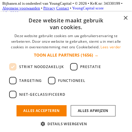
Bijbanen.nl is onderdeel van YoungCapital • © 2026 • KvK nr: 34330199 •
Algemene voorwaarden
•
Privacy
Contact
•
YoungCapital score
4.3 - 3366 reviews
×
Deze website maakt gebruik
van cookies.
Inloggen als bedrijf
Deze website gebruikt cookies om uw gebruikerservaring te
verbeteren. Door onze website te gebruiken, stemt u in met alle
E-mail
*
cookies in overeenstemming met ons Cookiebeleid.
Lees verder
TOON ALLE PARTNERS
(1656) →
Wachtwoord
STRIKT NOODZAKELIJK
PRESTATIE
login gegevens onthouden
Wachtwoord vergeten?
login
TARGETING
FUNCTIONEEL
Bedrijf aanmelden
NIET-GECLASSIFICEERD
Na het aanmelden kun je meteen je vacature plaatsen en heb je je
nieuwe collega/werknemer zo gevonden!
ALLES ACCEPTEREN
ALLES AFWIJZEN
Heb je nog geen gratis bedrijfsprofiel?
DETAILS WEERGEVEN
Bedrijf aanmelden