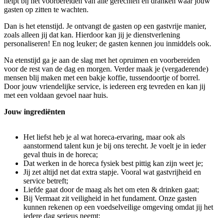
helpt bij het voorbereiden van alle gerechten en dranken waar jouw
gasten op zitten te wachten.
Dan is het etenstijd. Je ontvangt de gasten op een gastvrije manier,
zoals alleen jij dat kan. Hierdoor kan jij je dienstverlening
personaliseren! En nog leuker; de gasten kennen jou inmiddels ook.
Na etenstijd ga je aan de slag met het opruimen en voorbereiden
voor de rest van de dag en morgen. Verder maak je (vergaderende)
mensen blij maken met een bakje koffie, tussendoortje of borrel.
Door jouw vriendelijke service, is iedereen erg tevreden en kan jij
met een voldaan gevoel naar huis.
Jouw ingrediënten
Het liefst heb je al wat horeca-ervaring, maar ook als
aanstormend talent kun je bij ons terecht. Je voelt je in ieder
geval thuis in de horeca;
Dat werken in de horeca fysiek best pittig kan zijn weet je;
Jij zet altijd net dat extra stapje. Vooral wat gastvrijheid en
service betreft;
Liefde gaat door de maag als het om eten & drinken gaat;
Bij Vermaat zit veiligheid in het fundament. Onze gasten
kunnen rekenen op een voedselveilige omgeving omdat jij het
iedere dag serieus neemt;