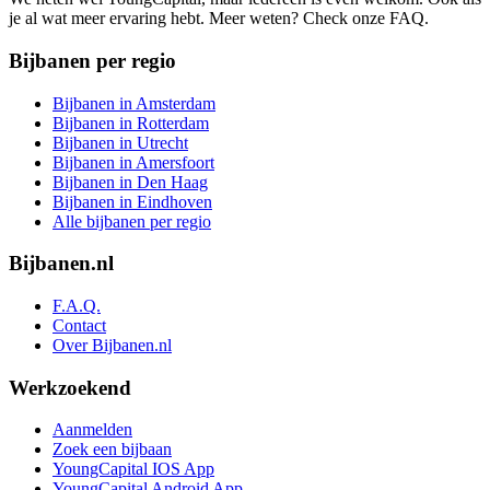
je al wat meer ervaring hebt. Meer weten? Check onze FAQ.
Bijbanen per regio
Bijbanen in Amsterdam
Bijbanen in Rotterdam
Bijbanen in Utrecht
Bijbanen in Amersfoort
Bijbanen in Den Haag
Bijbanen in Eindhoven
Alle bijbanen per regio
Bijbanen.nl
F.A.Q.
Contact
Over Bijbanen.nl
Werkzoekend
Aanmelden
Zoek een bijbaan
YoungCapital IOS App
YoungCapital Android App