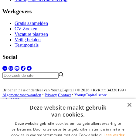
Werkgevers
Gratis aanmelden
CV Zoeken
Vacature plaatsen
Veilig betalen
Testimonials
Social
Bijbanen.nl is onderdeel van YoungCapital • © 2026 • KvK nr: 34330199 •
Algemene voorwaarden
•
Privacy
Contact
•
YoungCapital score
4.3 - 3366 reviews
×
Deze website maakt gebruik
van cookies.
Inloggen als bedrijf
Deze website gebruikt cookies om uw gebruikerservaring te
verbeteren. Door onze website te gebruiken, stemt u in met alle
E-mail
*
cookies in overeenstemming met ons Cookiebeleid.
Lees verder