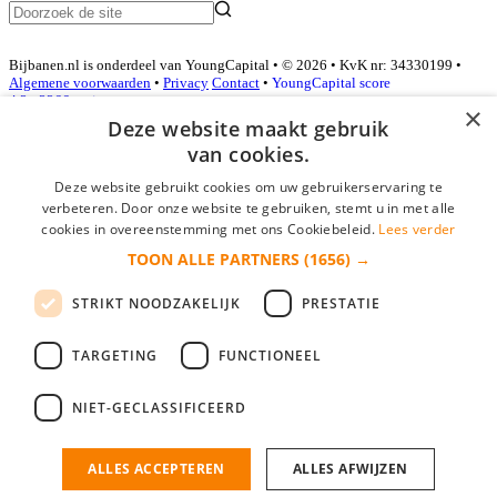
Bijbanen.nl is onderdeel van YoungCapital • © 2026 • KvK nr: 34330199 •
Algemene voorwaarden
•
Privacy
Contact
•
YoungCapital score
4.3 - 3366 reviews
×
Deze website maakt gebruik
van cookies.
Inloggen als bedrijf
Deze website gebruikt cookies om uw gebruikerservaring te
verbeteren. Door onze website te gebruiken, stemt u in met alle
E-mail
*
cookies in overeenstemming met ons Cookiebeleid.
Lees verder
TOON ALLE PARTNERS
(1656) →
Wachtwoord
STRIKT NOODZAKELIJK
PRESTATIE
login gegevens onthouden
Wachtwoord vergeten?
login
TARGETING
FUNCTIONEEL
Bedrijf aanmelden
NIET-GECLASSIFICEERD
Na het aanmelden kun je meteen je vacature plaatsen en heb je je
nieuwe collega/werknemer zo gevonden!
ALLES ACCEPTEREN
ALLES AFWIJZEN