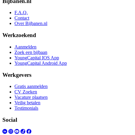
Bijbanen.nl
F.A.Q.
Contact
Over Bijbanen.nl
Werkzoekend
Aanmelden
Zoek een bijbaan
YoungCapital IOS App
YoungCapital Android App
Werkgevers
Gratis aanmelden
CV Zoeken
Vacature plaatsen
Veilig betalen
Testimonials
Social