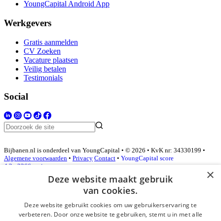
YoungCapital Android App
Werkgevers
Gratis aanmelden
CV Zoeken
Vacature plaatsen
Veilig betalen
Testimonials
Social
Bijbanen.nl is onderdeel van YoungCapital • © 2026 • KvK nr: 34330199 •
Algemene voorwaarden
•
Privacy
Contact
•
YoungCapital score
4.3 - 3366 reviews
×
Deze website maakt gebruik
van cookies.
Inloggen als bedrijf
Deze website gebruikt cookies om uw gebruikerservaring te
verbeteren. Door onze website te gebruiken, stemt u in met alle
E-mail
*