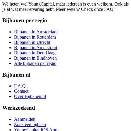
We heten wel YoungCapital, maar iedereen is even welkom. Ook als
je al wat meer ervaring hebt. Meer weten? Check onze FAQ.
Bijbanen per regio
Bijbanen in Amsterdam
Bijbanen in Rotterdam
Bijbanen in Utrecht
Bijbanen in Amersfoort
Bijbanen in Den Haag
Bijbanen in Eindhoven
Alle bijbanen per regio
Bijbanen.nl
F.A.Q.
Contact
Over Bijbanen.nl
Werkzoekend
Aanmelden
Zoek een bijbaan
YoungCapital IOS App