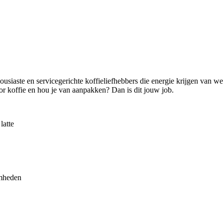
housiaste en servicegerichte koffieliefhebbers die energie krijgen van we
oor koffie en hou je van aanpakken? Dan is dit jouw job.
latte
amheden