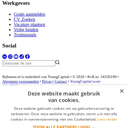
Werkgevers
Gratis aanmelden
CV Zoeken
Vacature plaatsen
Veilig betalen
Testimonials
Social
Bijbanen.nl is onderdeel van YoungCapital • © 2026 • KvK nr: 34330199 •
Algemene voorwaarden
•
Privacy
Contact
•
YoungCapital score
4.3 - 3366 reviews
×
Deze website maakt gebruik
van cookies.
Inloggen als bedrijf
Deze website gebruikt cookies om uw gebruikerservaring te
verbeteren. Door onze website te gebruiken, stemt u in met alle
E-mail
*
cookies in overeenstemming met ons Cookiebeleid.
Lees verder
TOON ALLE PARTNERS
(1656) →