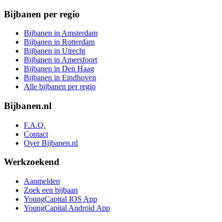
Bijbanen per regio
Bijbanen in Amsterdam
Bijbanen in Rotterdam
Bijbanen in Utrecht
Bijbanen in Amersfoort
Bijbanen in Den Haag
Bijbanen in Eindhoven
Alle bijbanen per regio
Bijbanen.nl
F.A.Q.
Contact
Over Bijbanen.nl
Werkzoekend
Aanmelden
Zoek een bijbaan
YoungCapital IOS App
YoungCapital Android App