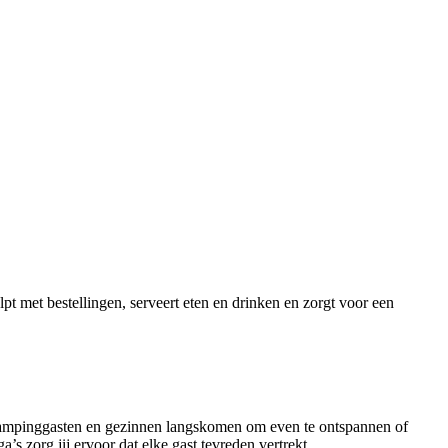
t met bestellingen, serveert eten en drinken en zorgt voor een
, campinggasten en gezinnen langskomen om even te ontspannen of
’s zorg jij ervoor dat elke gast tevreden vertrekt.