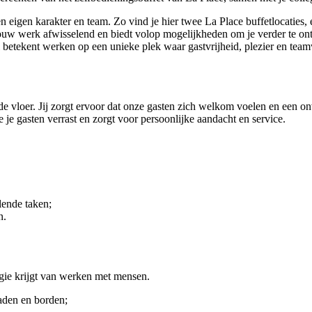
n eigen karakter en team. Zo vind je hier twee La Place buffetlocaties, 
uw werk afwisselend en biedt volop mogelijkheden om je verder te ont
ll betekent werken op een unieke plek waar gastvrijheid, plezier en 
 vloer. Jij zorgt ervoor dat onze gasten zich welkom voelen en een onv
oe je gasten verrast en zorgt voor persoonlijke aandacht en service.
lende taken;
n.
gie krijgt van werken met mensen.
laden en borden;