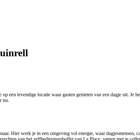
inrell
p een levendige locatie waar gasten genieten van een dagje uit. Je help
r nu.
Wassenaar. Hier werk je in een omgeving vol energie, waar dagjesmensen
gerechten van het zelfbedieningsbuffet van La Place, samen met je collega