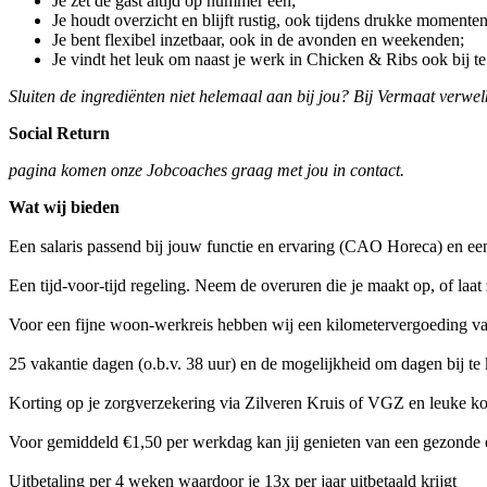
Je zet de gast altijd op nummer één;
Je houdt overzicht en blijft rustig, ook tijdens drukke momenten
Je bent flexibel inzetbaar, ook in de avonden en weekenden;
Je vindt het leuk om naast je werk in Chicken & Ribs ook bij te
Sluiten de ingrediënten niet helemaal aan bij jou? Bij Vermaat verw
Social Return
pagina komen onze Jobcoaches graag met jou in contact.
Wat wij bieden
Een salaris passend bij jouw functie en ervaring (CAO Horeca) en een
Een tijd-voor-tijd regeling. Neem de overuren die je maakt op, of laat 
Voor een fijne woon-werkreis hebben wij een kilometervergoeding van
25 vakantie dagen (o.b.v. 38 uur) en de mogelijkheid om dagen bij te
Korting op je zorgverzekering via Zilveren Kruis of VGZ en leuke k
Voor gemiddeld €1,50 per werkdag kan jij genieten van een gezonde 
Uitbetaling per 4 weken waardoor je 13x per jaar uitbetaald krijgt