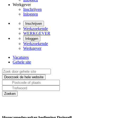
Werkgever
Inschrijven
Inloggen
Inschrijven
Werkzoekende
WERKGEVER
Inloggen
Werkzoekende
Werkgever
Vacatures
Gehele site
Horecamedewerker bediening Duinrell