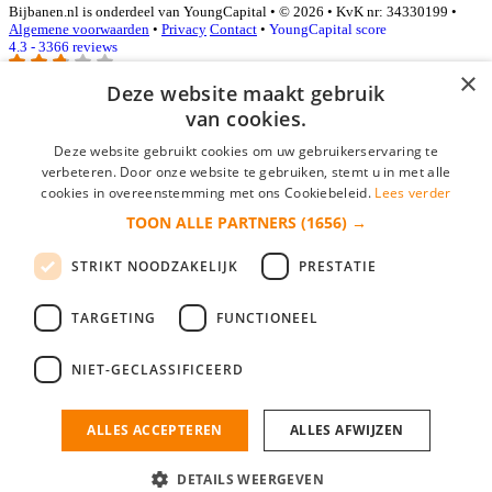
Bijbanen.nl is onderdeel van YoungCapital • © 2026 • KvK nr: 34330199 •
Algemene voorwaarden
•
Privacy
Contact
•
YoungCapital score
4.3 - 3366 reviews
×
Deze website maakt gebruik
van cookies.
Inloggen als bedrijf
Deze website gebruikt cookies om uw gebruikerservaring te
E-mail
*
verbeteren. Door onze website te gebruiken, stemt u in met alle
cookies in overeenstemming met ons Cookiebeleid.
Lees verder
TOON ALLE PARTNERS
(1656) →
Wachtwoord
STRIKT NOODZAKELIJK
PRESTATIE
login gegevens onthouden
Wachtwoord vergeten?
login
TARGETING
FUNCTIONEEL
Bedrijf aanmelden
NIET-GECLASSIFICEERD
Na het aanmelden kun je meteen je vacature plaatsen en heb je je
nieuwe collega/werknemer zo gevonden!
ALLES ACCEPTEREN
ALLES AFWIJZEN
Heb je nog geen gratis bedrijfsprofiel?
DETAILS WEERGEVEN