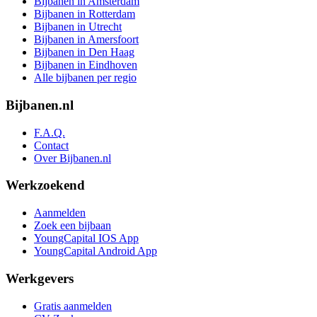
Bijbanen in Amsterdam
Bijbanen in Rotterdam
Bijbanen in Utrecht
Bijbanen in Amersfoort
Bijbanen in Den Haag
Bijbanen in Eindhoven
Alle bijbanen per regio
Bijbanen.nl
F.A.Q.
Contact
Over Bijbanen.nl
Werkzoekend
Aanmelden
Zoek een bijbaan
YoungCapital IOS App
YoungCapital Android App
Werkgevers
Gratis aanmelden