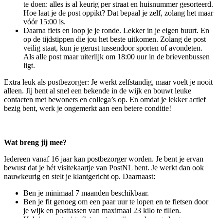
te doen: alles is al keurig per straat en huisnummer gesorteerd.
Hoe laat je de post oppikt? Dat bepaal je zelf, zolang het maar
vóór 15:00 is.
Daarna fiets en loop je je ronde. Lekker in je eigen buurt. En
op de tijdstippen die jou het beste uitkomen. Zolang de post
veilig staat, kun je gerust tussendoor sporten of avondeten.
Als alle post maar uiterlijk om 18:00 uur in de brievenbussen
ligt.
Extra leuk als postbezorger: Je werkt zelfstandig, maar voelt je nooit
alleen. Jij bent al snel een bekende in de wijk en bouwt leuke
contacten met bewoners en collega’s op. En omdat je lekker actief
bezig bent, werk je ongemerkt aan een betere conditie!
Wat breng jij mee?
Iedereen vanaf 16 jaar kan postbezorger worden. Je bent je ervan
bewust dat je hét visitekaartje van PostNL bent. Je werkt dan ook
nauwkeurig en stelt je klantgericht op. Daarnaast:
Ben je minimaal 7 maanden beschikbaar.
Ben je fit genoeg om een paar uur te lopen en te fietsen door
je wijk en posttassen van maximaal 23 kilo te tillen.