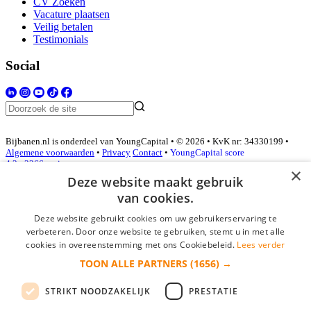
CV Zoeken
Vacature plaatsen
Veilig betalen
Testimonials
Social
Bijbanen.nl is onderdeel van YoungCapital • © 2026 • KvK nr: 34330199 •
Algemene voorwaarden
•
Privacy
Contact
•
YoungCapital score
4.3 - 3366 reviews
×
Deze website maakt gebruik
van cookies.
Inloggen als bedrijf
Deze website gebruikt cookies om uw gebruikerservaring te
verbeteren. Door onze website te gebruiken, stemt u in met alle
E-mail
*
cookies in overeenstemming met ons Cookiebeleid.
Lees verder
TOON ALLE PARTNERS
(1656) →
Wachtwoord
STRIKT NOODZAKELIJK
PRESTATIE
login gegevens onthouden
Wachtwoord vergeten?