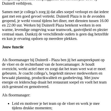
Duinrell verblijven.
Samen met je collega’s zorg jij dat alles soepel verloopt en dat iedere
gast met een goed gevoel vertrekt. Duinrell Plaza is in de avonden
geopend, je werkt vooral tijdens het diner, met diensten tussen 16.00
en 22.00 uur. Werken bij Duinrell Plaza betekent werken in een
warme, levendige omgeving waar teamwork, gastvrijheid en plezier
centraal staan. Dankzij de verschillende outlets is geen dag hetzelfde
en kun je ervaring opdoen op meerdere plekken.
Jouw functie
Als floormanager bij Duinrell - Plaza ben jij het aanspreekpunt op
de vloer en de rechterhand van de horecamanager. Je houdt
overzicht, werkt actief mee en zorgt dat het team weet wat er moet
gebeuren. Je coacht collega’s, begeleidt nieuwe medewerkers en
bewaakt planning, productkwaliteit en gastbeleving. Met jouw
energie en leiderschap draait het restaurant soepel en voelt het team
zich gesteund en gemotiveerd.
Als floormanager:
Leid en motiveer je het team op de vloer en werk je mee
tijdens drukke momenten;