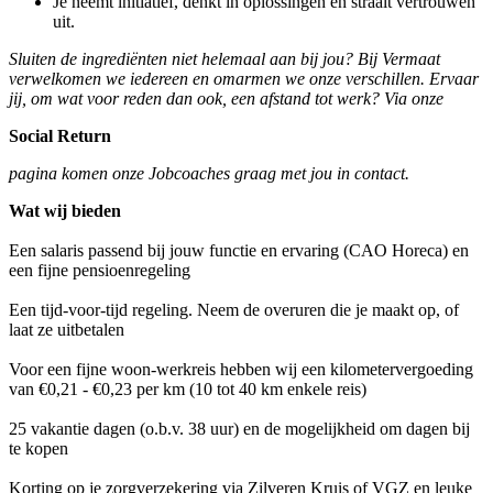
Je neemt initiatief, denkt in oplossingen en straalt vertrouwen
uit.
Sluiten de ingrediënten niet helemaal aan bij jou? Bij Vermaat
verwelkomen we iedereen en omarmen we onze verschillen. Ervaar
jij, om wat voor reden dan ook, een afstand tot werk? Via onze
Social Return
pagina komen onze Jobcoaches graag met jou in contact.
Wat wij bieden
Een salaris passend bij jouw functie en ervaring (CAO Horeca) en
een fijne pensioenregeling
Een tijd-voor-tijd regeling. Neem de overuren die je maakt op, of
laat ze uitbetalen
Voor een fijne woon-werkreis hebben wij een kilometervergoeding
van €0,21 - €0,23 per km (10 tot 40 km enkele reis)
25 vakantie dagen (o.b.v. 38 uur) en de mogelijkheid om dagen bij
te kopen
Korting op je zorgverzekering via Zilveren Kruis of VGZ en leuke