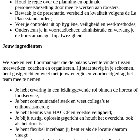
Houd je regie over de planning en optimale
personeelsbezetting door mee te werken aan roosters;
Bewaak je de presentatie, versheid en kwaliteit volgens de La
Place-standaarden;
Voer je controles uit op hygiëne, veiligheid en werkmethodes;
Ondersteun je in voorraadbeheer, administratie en vervang je
de horecamanager bij afwezigheid.
Jouw ingrediënten
We zoeken een floormanager die de balans weet te vinden tussen
meewerken, coachen en organiseren. Jij staat stevig in je schoenen,
bent gastgericht en weet met jouw energie en voorbeeldgedrag het
team mee te nemen:
Je hebt ervaring in een leidinggevende rol binnen de horeca of
foodservice;
Je bent communicatief sterk en weet collega’s te
enthousiasmeren;
Je hebt kennis van HACCP en voedselveiligheid;
Je blijft rustig, oplossingsgericht en houdt het overzicht, ook
als het druk is;
Je bent flexibel inzetbaar, jij bent er als de locatie daarom
vraagt;