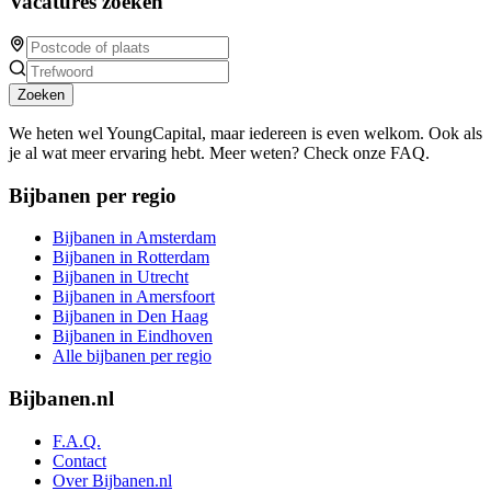
Vacatures zoeken
Zoeken
We heten wel YoungCapital, maar iedereen is even welkom. Ook als
je al wat meer ervaring hebt. Meer weten? Check onze FAQ.
Bijbanen per regio
Bijbanen in Amsterdam
Bijbanen in Rotterdam
Bijbanen in Utrecht
Bijbanen in Amersfoort
Bijbanen in Den Haag
Bijbanen in Eindhoven
Alle bijbanen per regio
Bijbanen.nl
F.A.Q.
Contact
Over Bijbanen.nl