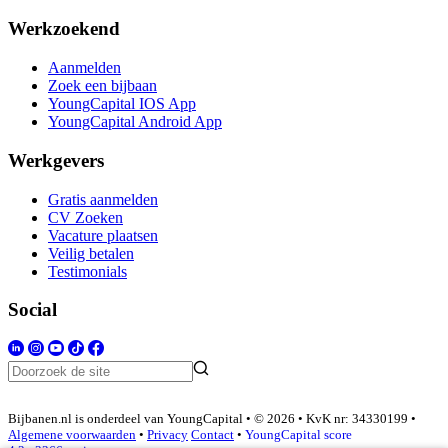
Werkzoekend
Aanmelden
Zoek een bijbaan
YoungCapital IOS App
YoungCapital Android App
Werkgevers
Gratis aanmelden
CV Zoeken
Vacature plaatsen
Veilig betalen
Testimonials
Social
Bijbanen.nl is onderdeel van YoungCapital • © 2026 • KvK nr: 34330199 •
Algemene voorwaarden
•
Privacy
Contact
•
YoungCapital score