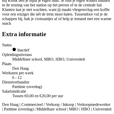
Bij Kiosk ben je bijna je eigen baas. Je runt je eigen winkel midden
in de reuring van het station op het perron of in de centrale hal.
Klanten laat je niet wachten, want jij maakt vliegensvlug een koffie
voor een reiziger die nét de trein moet halen. Tussendoor vul je de
schappen bij, bak je croissantjes af of help je iemand met een warme
snack
Extra informatie
Status
Inactief
Opleidingsniveaus
Middelbare school, MBO, HBO, Universiteit
Plaats
Den Haag
Werkuren per week
6 - 12
Dienstverbanden
Parttime (overdag)
Salarisindicatie
Tussen €0,00 en €20,00 per uur
Den Haag | Commercieel / Verkoop / Inkoop | Verkoopmedewerker
| Parttime (overdag) | Middelbare school | MBO | HBO | Universiteit