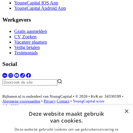
YoungCapital IOS App
YoungCapital Android App
Werkgevers
Gratis aanmelden
CV Zoeken
Vacature plaatsen
Veilig betalen
Testimonials
Social
Bijbanen.nl is onderdeel van YoungCapital • © 2026 • KvK nr: 34330199 •
Algemene voorwaarden
•
Privacy
Contact
•
YoungCapital score
4.3 - 3366 reviews
×
Deze website maakt gebruik
van cookies.
Inloggen als bedrijf
Deze website gebruikt cookies om uw gebruikerservaring te