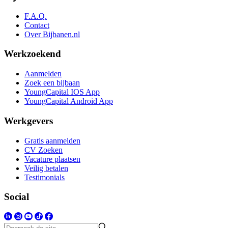
F.A.Q.
Contact
Over Bijbanen.nl
Werkzoekend
Aanmelden
Zoek een bijbaan
YoungCapital IOS App
YoungCapital Android App
Werkgevers
Gratis aanmelden
CV Zoeken
Vacature plaatsen
Veilig betalen
Testimonials
Social