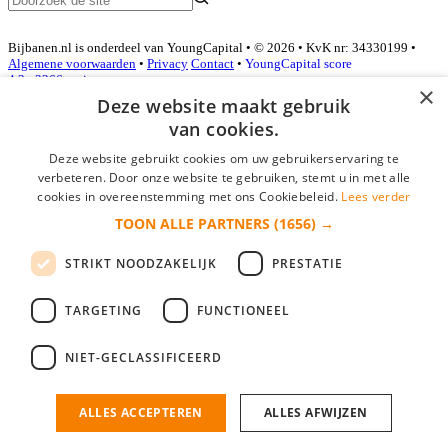
Bijbanen.nl is onderdeel van YoungCapital • © 2026 • KvK nr: 34330199 •
Algemene voorwaarden
•
Privacy
Contact
•
YoungCapital score
4.3 - 3366 reviews
×
Deze website maakt gebruik
van cookies.
Inloggen als bedrijf
Deze website gebruikt cookies om uw gebruikerservaring te
verbeteren. Door onze website te gebruiken, stemt u in met alle
E-mail
*
cookies in overeenstemming met ons Cookiebeleid.
Lees verder
TOON ALLE PARTNERS
(1656) →
Wachtwoord
STRIKT NOODZAKELIJK
PRESTATIE
login gegevens onthouden
Wachtwoord vergeten?
login
TARGETING
FUNCTIONEEL
Bedrijf aanmelden
NIET-GECLASSIFICEERD
Na het aanmelden kun je meteen je vacature plaatsen en heb je je
nieuwe collega/werknemer zo gevonden!
ALLES ACCEPTEREN
ALLES AFWIJZEN
Heb je nog geen gratis bedrijfsprofiel?