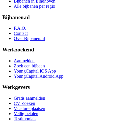
Bijbanen in Eindhoven
Alle bijbanen per regio
Bijbanen.nl
F.A.Q.
Contact
Over Bijbanen.nl
Werkzoekend
Aanmelden
Zoek een bijbaan
YoungCapital IOS App
YoungCapital Android App
Werkgevers
Gratis aanmelden
CV Zoeken
Vacature plaatsen
Veilig betalen
Testimonials