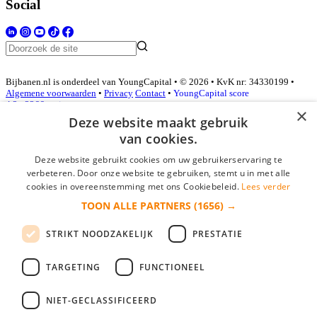
Social
Bijbanen.nl is onderdeel van YoungCapital • © 2026 • KvK nr: 34330199 •
Algemene voorwaarden
•
Privacy
Contact
•
YoungCapital score
4.3 - 3366 reviews
×
Deze website maakt gebruik
van cookies.
Inloggen als bedrijf
Deze website gebruikt cookies om uw gebruikerservaring te
verbeteren. Door onze website te gebruiken, stemt u in met alle
E-mail
*
cookies in overeenstemming met ons Cookiebeleid.
Lees verder
TOON ALLE PARTNERS
(1656) →
Wachtwoord
STRIKT NOODZAKELIJK
PRESTATIE
login gegevens onthouden
Wachtwoord vergeten?
login
TARGETING
FUNCTIONEEL
Bedrijf aanmelden
NIET-GECLASSIFICEERD