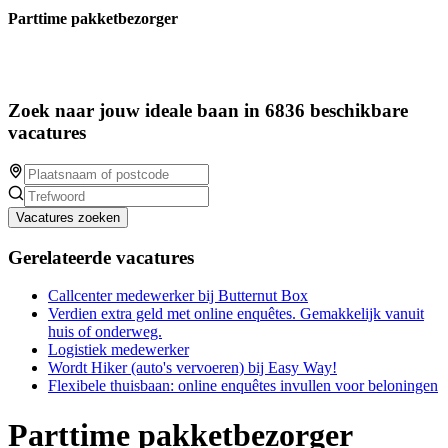
Parttime pakketbezorger
Zoek naar jouw ideale baan in 6836 beschikbare
vacatures
Vacatures zoeken
Gerelateerde vacatures
Callcenter medewerker bij Butternut Box
Verdien extra geld met online enquêtes. Gemakkelijk vanuit
huis of onderweg.
Logistiek medewerker
Wordt Hiker (auto's vervoeren) bij Easy Way!
Flexibele thuisbaan: online enquêtes invullen voor beloningen
Parttime pakketbezorger